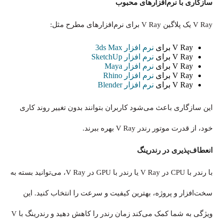
سازگاری با نرم‌افزارهای محبوب
V Ray یک پلاگین V Ray برای نرم‌افزارهای مطرح مثل:
V Ray برای
نرم افزار 3ds Max
V Ray برای
نرم افزار SketchUp
V Ray برای
نرم افزار Maya
V Ray برای
نرم افزار Rhino
V Ray برای
نرم افزار Blender
این سازگاری باعث می‌شود کاربران بتوانند بدون تغییر روند کاری
خود، از قدرت موتور رندر V Ray بهره ببرند.
انعطاف‌پذیری در رندرینگ
با رندر با CPU در V Ray یا رندر با GPU در V Ray، می‌توانید بسته به
سخت‌افزار و پروژه، بهترین کیفیت و سرعت را انتخاب کنید. این
ویژگی به شما کمک می‌کند زمان رندر را کاهش دهید و رندرینگ با V