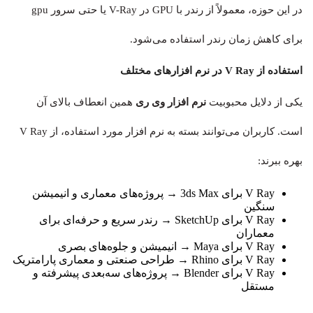
در این حوزه، معمولاً از رندر با GPU در V-Ray یا حتی سرور gpu
برای کاهش زمان رندر استفاده می‌شود.
استفاده از V Ray در نرم‌ افزارهای مختلف
یکی از دلایل محبوبیت
نرم افزار وی ری
همین انعطاف بالای آن
است. کاربران می‌توانند بسته به نرم‌ افزار مورد استفاده، از V Ray
بهره ببرند:
V Ray برای 3ds Max → پروژه‌های معماری و انیمیشن
سنگین
V Ray برای SketchUp → رندر سریع و حرفه‌ای برای
معماران
V Ray برای Maya → انیمیشن و جلوه‌های بصری
V Ray برای Rhino → طراحی صنعتی و معماری پارامتریک
V Ray برای Blender → پروژه‌های سه‌بعدی پیشرفته و
مستقل