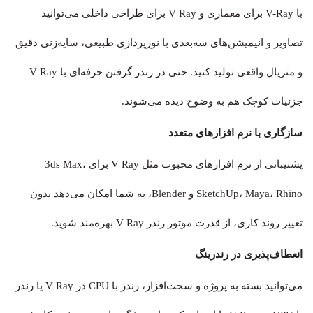
با V-Ray برای معماری و V Ray برای طراحی داخلی می‌توانید
تصاویر و انیمیشن‌های سه‌بعدی با نورپردازی طبیعی، سایه‌زنی دقیق
و متریال واقعی تولید کنید. حتی در رندر گرفتن حرفه‌ای با V Ray
جزئیات کوچک هم به وضوح دیده می‌شوند.
سازگاری با نرم‌ افزارهای متعدد
پشتیبانی از نرم‌ افزارهای محبوب مثل V Ray برای 3ds Max،
SketchUp، Maya، Rhino و Blender، به شما امکان می‌دهد بدون
تغییر روند کاری، از قدرت موتور رندر V Ray بهره‌مند شوید.
انعطاف‌پذیری در رندرینگ
می‌توانید بسته به پروژه و سخت‌افزار، رندر با CPU در V Ray یا رندر