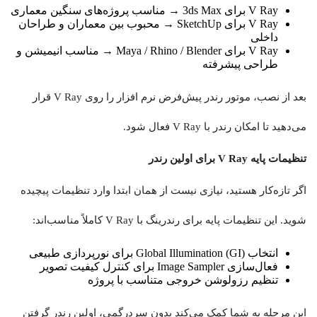
V Ray برای 3ds Max → مناسب پروژه‌های سنگین معماری
V Ray برای SketchUp → محبوب بین معماران و طراحان
داخلی
V Ray برای Maya / Rhino / Blender → مناسب انیمیشن و
طراحی پیشرفته
بعد از نصب، موتور رندر پیش‌فرض نرم‌ افزار را روی V Ray قرار
می‌دهید تا امکان رندر با V Ray فعال شود.
تنظیمات پایه V Ray برای اولین رندر
اگر تازه‌کار هستید، نیازی نیست از همان ابتدا وارد تنظیمات پیچیده
شوید. این تنظیمات پایه برای رندرینگ با V Ray کاملاً مناسب‌اند:
انتخاب Global Illumination (GI) برای نورپردازی طبیعی
فعال‌سازی Image Sampler برای کنترل کیفیت تصویر
تنظیم رزولوشن خروجی متناسب با پروژه
این مرحله به شما کمک می‌کند بدون سردرگمی، اولین رندر گرفتن