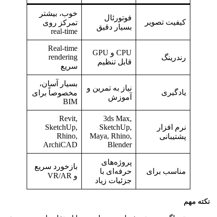
خوب، بیشتر
فوتورئال
کیفیت تصویر
تمرکز روی
بسیار دقیق
real-time
Real-time
CPU و GPU
rendering
رندرینگ
قابل تنظیم
سریع
بسیار آسان،
نیاز به تمرین و
یادگیری
مخصوصاً برای
آموزش
BIM
Revit,
3ds Max,
نرم‌ افزار
SketchUp,
SketchUp,
Rhino,
Maya, Rhino,
پشتیبانی
ArchiCAD
Blender
پروژه‌های
بازخورد سریع
مناسب برای
حرفه‌ای با
و VR/AR
جزئیات زیاد
نکته مهم