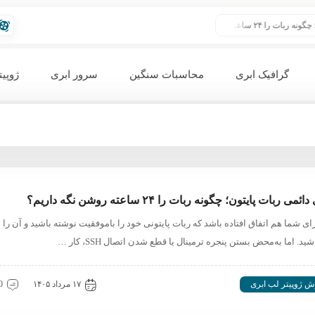
 روشن نگه داریم؟
آموزش اتصال هارد به سرور لینوکس
ساخت سر
گرافیک ابری
محاسبات سنگین
سرور ابری
ژوپیت
می ربات پایتون؛ چگونه ربات را ۲۴ ساعته روشن نگه داریم؟
ای شما هم اتفاق افتاده باشد که ربات پایتونی خود را باموفقیت نوشته باشید و آن را ا
ید. اما به‌محض بستن پنجره ترمینال یا قطع شدن اتصال SSH، کار …
ش ژوپیتر لب ابری
۱۷ مرداد ۱۴۰۵
0 دیدگ