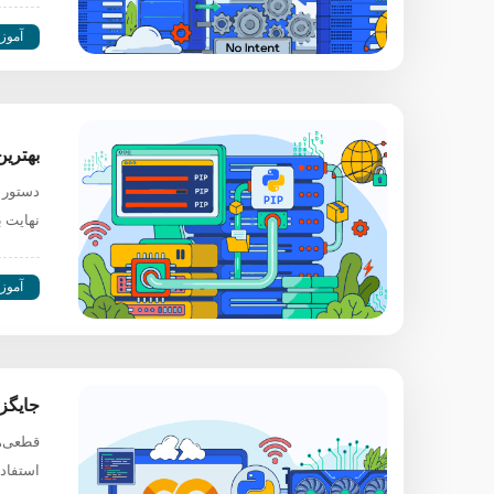
آموز
بهترین مخا
نهایت با خطای Timeout مواجه می‌شوید. این
آموز
جایگزین Google Colab؛ مقایسه بهترین پلتفرم‌
استفاده