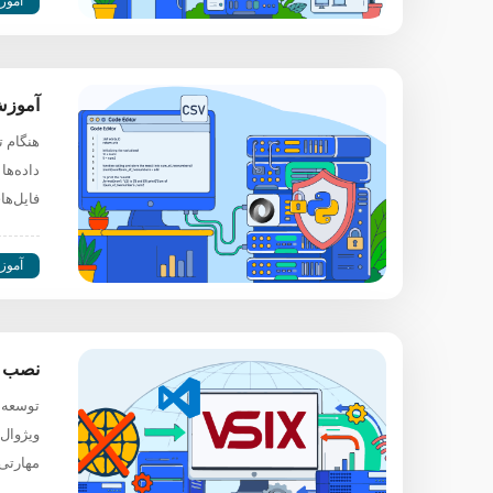
آموز
آموزش 
هنگام ت
فایل‌ه
آموز
نصب افزونه VSCode در 
توسعه‌د
مهارتی