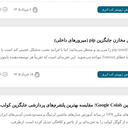
ش ژوپیتر لب ابری
۶ مرداد ۱۴۰۵
0 دیدگ
زن جایگزین pip (میرورهای داخلی)
دستور pip install را می‌زنید و منتظر می‌مانید؛ اما یا فرایند نصب به‌شکل عجیبی کند است یا 
 تجربه‌‌ای است که تقریباً هر توسعه‌دهنده پایتون …
ش ژوپیتر لب ابری
۱۷ خرداد ۱۴۰۵
0 دیدگ
های پردازشی جایگزین کولب
قطعی‌های مکرر VPN در میانه آموزش مدل‌های ماشین لرنینگ و مسدودشدن آی‌پی‌های ایران
 از گوگل کولب را به تجربه‌ای پر از تاخیر و کلافگی تبدیل کرده است. ازطرفی،