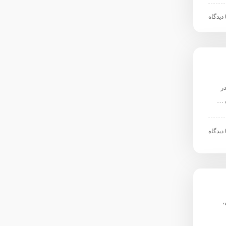
اه
در
اه
،