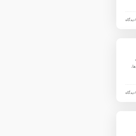
اه
ق
م‌ها،
اه