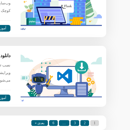
وب‌سایت
کوچک 
آموز
دانلود و نصب vs code و
ویرایشگ
می‌شود
آموز
1
2
3
…
6
بعدی »