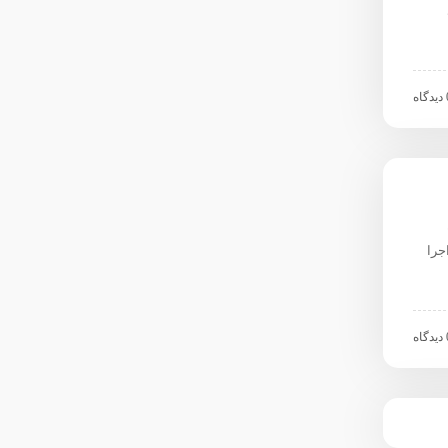
اه
جرا
اه