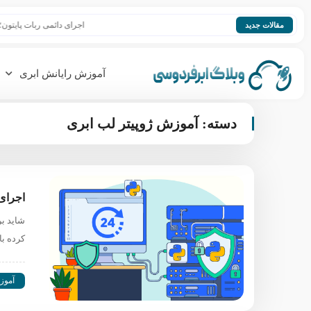
اجرای دائمی ربات پایتون؛ چگونه ربات را ۲۴ ساعته
مقالات جدید
آموزش رایانش ابری
دسته:
آموزش ژوپیتر لب ابری
اجرای دائ
شاید بر
کرده باش
آموز