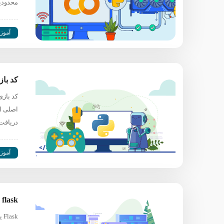
محدودی
آموز
کد بازی
دریافت
آموز
flask چیست؟ بررسی جامع میکرو فریم‌ ورک فلسک
sk