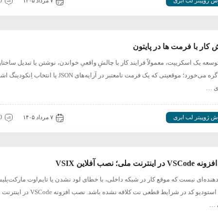
ش ژوپیتر لب ابری
۷ مرداد ۱۴۰۵
0 دیدگ
کار با فرمت ها در پایتون
وسعه یک اسکریپت، معمولاً فرایند کار با چالشِ واقعیِ خواندن، نوشتن یا تبدیل ساختار
داده‌ها گره می‌خورد؛ موقعیتی که یک فرمت نامعتبر در آرایه‌های JSON یا انتخاب
ای …
ش ژوپیتر لب ابری
۷ مرداد ۱۴۰۵
0 دیدگ
اینترنت ملی؛ نصب آفلاین VSIX
هنده‌ای نیست که موقع کار در شبکه داخلی، با خطای لود نشدن یا تایم‌اوت مارکت‌پل
ویژوال استودیو کد در شرایط قطعی نت کلافه نشده باشد. نصب افزونه 
 …