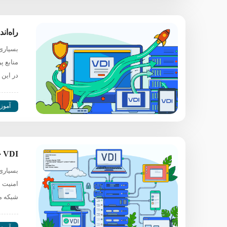
راه‌اندازی VDI (د
بسیاری 
منابع 
در این
آموز
VDI چیست؟ راهنمای کامل زیرساخت دسکتاپ مجازی
بسیاری 
امنیت د
شبکه می