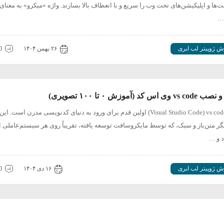
‌ها و اپلیکیشن‌های تحت وب را سریع و با انعطاف بالا بسازند. واژه «میکرو» به معنای
…
ش ژوپیتر لب ابری
۲۶ بهمن ۱۴۰۴
0 دیدگ
ی اس کد (آموزش ۰ تا ۱۰۰ تصویری)
نصب Visual Studio Code) vs code) اولین قدم برای ورود به دنیای کدنویسی مدرن است. این
ر متن‌باز و سبک، که توسط مایکروسافت توسعه یافته، تقریباً روی هر سیستم‌عاملی ا
 و …
ش ژوپیتر لب ابری
۱۶ دی ۱۴۰۴
0 دیدگ