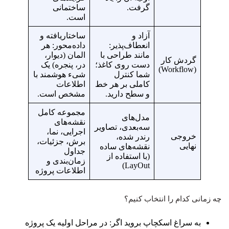
گرفت.
ساختمانی
است.
آزاد و
ساختاریافته و
انعطاف‌پذیر:
داده‌محور: هر
مانند طراحی با
المان (دیوار،
گردش کار
دست روی کاغذ؛
در، پنجره) یک
(Workflow)
شما کنترل
شیء هوشمند با
کاملی بر هر خط
اطلاعات
و سطح دارید.
مشخص است.
مجموعه کامل
مدل‌های
نقشه‌های
سه‌بعدی، تصاویر
اجرایی، نما،
خروجی
رندر شده،
برش، جزئیات،
نهایی
نقشه‌های ساده
جداول
(با استفاده از
زمان‌بندی و
LayOut)
اطلاعات پروژه
چه زمانی کدام را انتخاب کنیم؟
به سراغ اسکچاپ بروید اگر: در مراحل اولیه یک پروژه