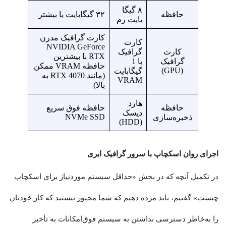
۸ گیگا
حافظه
۳۲ گیگابایت یا بیشتر
بایت رم
کارت گرافیک مدرن
کارت
NVIDIA GeForce
کارت
گرافیک
RTX با بیشترین
گرافیک
با 1
حافظه VRAM ممکن
(GPU)
گیگابایت
(مانند RTX 4070 به
VRAM
بالا)
هارد
حافظه
حافظه فوق سریع
دیسک
NVMe SSD
ذخیره‌سازی
(HDD)
اجرای روان اسکچاپ با سرور گرافیک ابری
در تکمیل آنچه که در بخش «حداقل سیستم موردنیاز برای اسکچاپ
چیست» گفتیم، باید مژده دهیم که شما مجبور نیستید که کار خودتان
را به‌خاطر دسترسی نداشتن به سیستم فوق‌امکانات به تأخیر