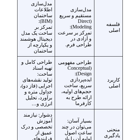
مدل‌سازی
مدل‌سازی
اطلاعات
مستقیم و سریع
ساختمان
(BIM):
(Direct
فلسفه
Modeling):
تمرکز بر
اصلی
تمرکز بر سرعت
ساخت یک مدل
و آزادی در
دیجیتال هوشمند
طراحی فرم.
و یکپارچه از
ساختمان
طراحی کامل و
طراحی مفهومی
(Conceptual
تهیه اسناد
Design):
ساخت:
ایده‌پردازی
کاربرد
تولید نقشه‌های
سریع، ساخت
اصلی
اجرایی (فاز دو)،
حجم‌های اولیه،
جداول متره و
ارائه طرح به
برآورد، تحلیل
کارفرما
انرژی و…
دشوار: نیازمند
بسیار آسان:
آموزش
می‌توان در چند
تخصصی و درک
منحنی
ساعت اصول
عمیق از
یادگیری
اولیه آن را یاد
فرایندهای