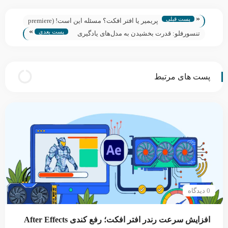
«
پست قبلی
پریمیر یا افتر افکت؟ مسئله این است! (premiere
»
پست بعدی
vs aftereffect)
تنسورفلو: قدرت بخشیدن به مدل‌های یادگیری
عمیق
پست های مرتبط
0 دیدگاه
افزایش سرعت رندر افتر افکت؛ رفع کندی After Effects