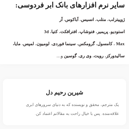
سایر نرم افزارهای بانک ابر فردوسی:
ژوپیترلب
،
متلب
،
انسیس
،
آباکوس
،
آر
استودیو
،
پریمیر
،
فتوشاپ
،
افترافکت
،
کتیا
،
3d
Max
،
کامسول
،
گرومکس
،
سینما فوردی
،
لومیون
،
لمپس
،
مایا،
سالیدورکز
،
رویت
،
وی ری
،
گوسین
و…
شیرین رحیم دل
یک مترجم، محقق و نویسنده که به دنیای سرورهای ابری
علاقه‌منده. پس با خیال راحت به مقالاتم اعتماد کن.