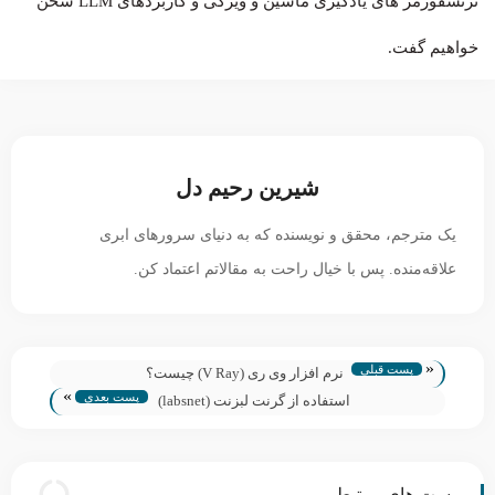
ترنسفورمر های یادگیری ماشین و ویژگی و کاربردهای LLM سخن
خواهیم گفت.
شیرین رحیم دل
یک مترجم، محقق و نویسنده که به دنیای سرورهای ابری
علاقه‌منده. پس با خیال راحت به مقالاتم اعتماد کن.
«
پست قبلی
نرم افزار وی ری (V Ray) چیست؟
»
پست بعدی
استفاده از گرنت لبزنت (labsnet)
پست های مرتبط