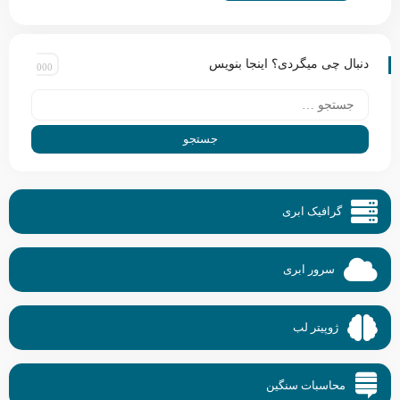
دنبال چی میگردی؟ اینجا بنویس
گرافیک ابری
سرور ابری
ژوپیتر لب
محاسبات سنگین