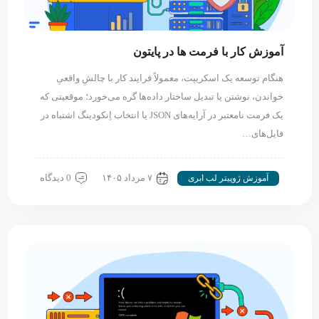
آموزش کار با فرمت ها در پایتون
هنگام توسعه یک اسکریپت، معمولاً فرایند کار با چالشِ واقعیِ
خواندن، نوشتن یا تبدیل ساختار داده‌ها گره می‌خورد؛ موقعیتی که
یک فرمت نامعتبر در آرایه‌های JSON یا انتخاب اِنکودینگ اشتباه در
فایل‌های…
۷ مرداد ۱۴۰۵
0 دیدگاه
آموزش ژوپیتر لب ابری