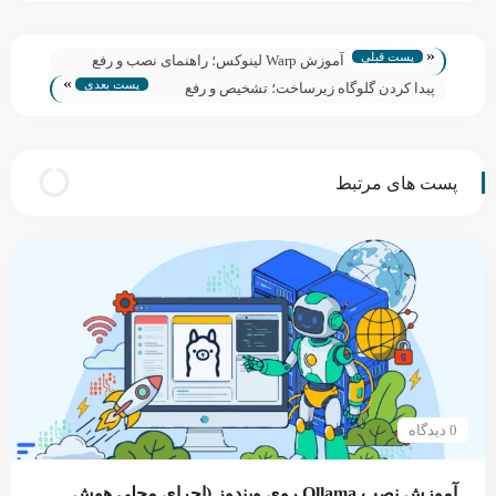
«
پست قبلی
آموزش Warp لینوکس؛ راهنمای نصب و رفع
»
پست بعدی
تحریم سرور با وارپ
پیدا کردن گلوگاه زیرساخت؛ تشخیص و رفع
سریع Bottleneck در 10 دقیقه
پست های مرتبط
0 دیدگاه
آموزش نصب Ollama روی ویندوز (اجرای محلی هوش