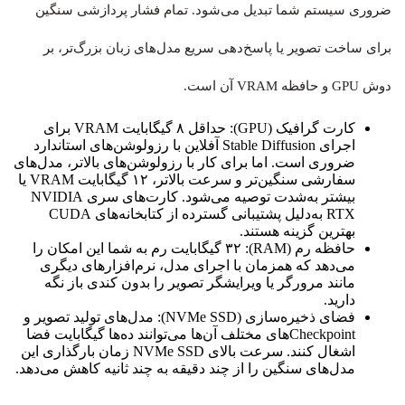
ضروری سیستم شما تبدیل می‌شود. تمام فشار پردازشی سنگین
برای ساخت تصویر یا پاسخ‌دهی سریع مدل‌های زبان بزرگ‌تر، بر
دوش GPU و حافظه VRAM آن است.
کارت گرافیک (GPU): حداقل ۸ گیگابایت VRAM برای
اجرای Stable Diffusion آفلاین با رزولوشن‌های استاندارد
ضروری است. اما برای کار با رزولوشن‌های بالاتر، مدل‌های
سفارشی سنگین‌تر و سرعت بالاتر، ۱۲ گیگابایت VRAM یا
بیشتر به‌شدت توصیه می‌شود. کارت‌های سری NVIDIA
RTX به‌دلیل پشتیبانی گسترده از کتابخانه‌های CUDA
بهترین گزینه هستند.
حافظه رم (RAM): ۳۲ گیگابایت رم به شما این امکان را
می‌دهد که همزمان با اجرای مدل، نرم‌افزارهای دیگری
مانند مرورگر یا ویرایشگر تصویر را بدون کندی باز نگه
دارید.
فضای ذخیره‌سازی (NVMe SSD): مدل‌های تولید تصویر و
Checkpointهای مختلف آن‌ها می‌توانند ده‌ها گیگابایت فضا
اشغال کنند. سرعت بالای NVMe SSD زمان بارگذاری این
مدل‌های سنگین را از چند دقیقه به چند ثانیه کاهش می‌دهد.