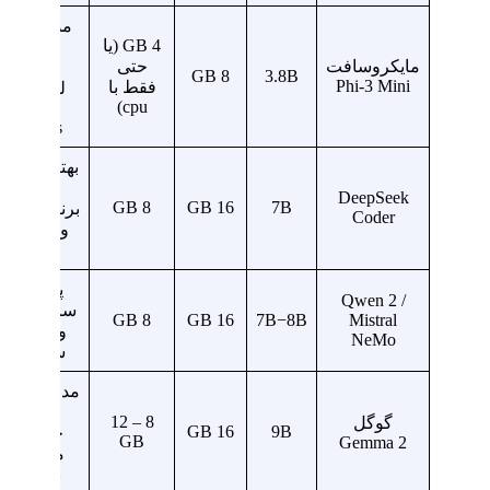
مدل بسیار
4 GB (یا
سبک،
مایکروسافت
حتی
مناسب
8 GB
3.8B
Phi-3 Mini
فقط با
لپ‌تاپ و
cpu)
Edge
Devices
بهترین گزین
برای
DeepSeek
8 GB
16 GB
7B
برنامه‌نویس
Coder
و تولید کد
لوکال
پردازش
Qwen 2 /
ساختاریافت
8 GB
16 GB
7B−8B
Mistral
و کارهای
NeMo
سازمانی
مدل قدرتمن
و بهینه
8 – 12
گوگل
16 GB
9B
جایگزین
GB
Gemma 2
مدل‌های
بزرگ‌تر