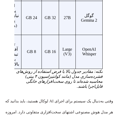
استدلال
پیشرفته،
گوگل
نیازمند 
24 GB
32 GB
27B
Gemma 2
پرچمدار
(مثل RTX
4090)
اجرای
Whisper
OpenAI
Large
آفلاین برای
8 GB
16 GB
(V3)
Whisper
تبدیل صوت
به متن با
بالاترین دق
نکته: مقادیر جدول بالا با فرض استفاده از روش‌های
فشرده‌سازی مدل (مانند کوانتیزاسیون ۴ بیتی)
محاسبه شده‌اند تا روی سخت‌افزارهای خانگی
قابل‌اجرا باشند.
وقتی به‌دنبال یک سیستم برای اجرای AI لوکال هستید، باید بدانید که
هر مدل هوش مصنوعی اشتهای سخت‌افزاری متفاوتی دارد. امروزه