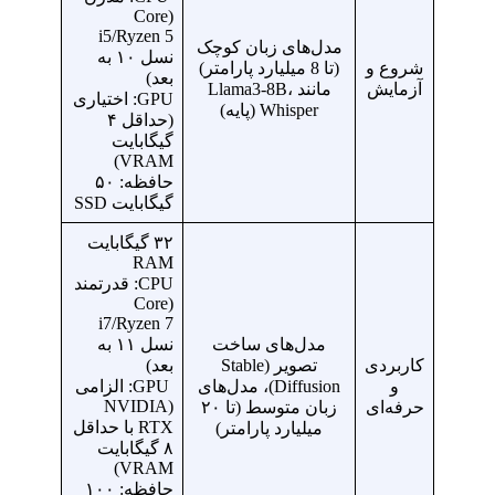
(Core
i5/Ryzen 5
مدل‌های زبان کوچک
نسل ۱۰ به
شروع و
(تا 8 میلیارد پارامتر)
بعد)
آزمایش
مانند Llama3-8B،
GPU: اختیاری
Whisper (پایه)
(حداقل ۴
گیگابایت
VRAM)
حافظه: ۵۰
گیگابایت SSD
۳۲ گیگابایت
RAM
CPU: قدرتمند
(Core
i7/Ryzen 7
مدل‌های ساخت
نسل ۱۱ به
کاربردی
تصویر (Stable
بعد)
و
Diffusion)، مدل‌های
GPU: الزامی
(NVIDIA
حرفه‌ای
زبان متوسط (تا ۲۰
RTX با حداقل
میلیارد پارامتر)
۸ گیگابایت
VRAM)
حافظه: ۱۰۰