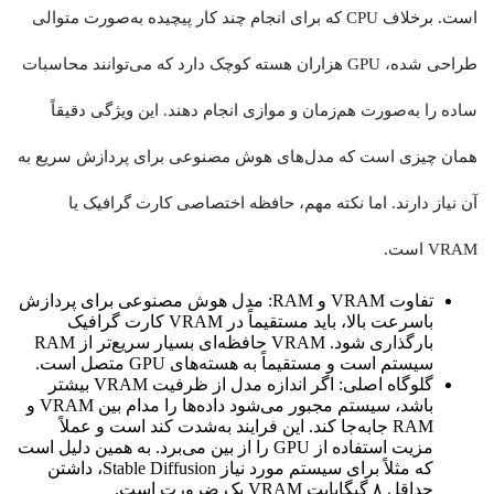
است. برخلاف CPU که برای انجام چند کار پیچیده به‌صورت متوالی
طراحی شده، GPU هزاران هسته کوچک دارد که می‌توانند محاسبات
ساده را به‌صورت هم‌زمان و موازی انجام دهند. این ویژگی دقیقاً
همان چیزی است که مدل‌های هوش مصنوعی برای پردازش سریع به
آن نیاز دارند. اما نکته مهم، حافظه اختصاصی کارت گرافیک یا
VRAM است.
تفاوت VRAM و RAM: مدل هوش مصنوعی برای پردازش
باسرعت بالا، باید مستقیماً در VRAM کارت گرافیک
بارگذاری شود. VRAM حافظه‌ای بسیار سریع‌تر از RAM
سیستم است و مستقیماً به هسته‌های GPU متصل است.
گلوگاه اصلی: اگر اندازه مدل از ظرفیت VRAM بیشتر
باشد، سیستم مجبور می‌شود داده‌ها را مدام بین VRAM و
RAM جابه‌جا کند. این فرایند به‌شدت کند است و عملاً
مزیت استفاده از GPU را از بین می‌برد. به همین دلیل است
که مثلاً برای سیستم مورد نیاز Stable Diffusion، داشتن
حداقل ۸ گیگابایت VRAM یک ضرورت است.