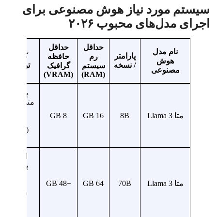
سیستم مورد نیاز هوش مصنوعی برای
اجرای مدل‌های محبوب ۲۰۲۶
حداقل
حداقل
نام مدل
پارامتر
کاربرد و
رم
حافظه
هوش
/ نسخه
توضیحات
سیستم
گرافیک
مصنوعی
(VRAM)
(RAM)
پردازش
متن، دستیا
چت و
متا Llama 3
8B
16 GB
8 GB
دیالوگ
(عملکرد
سریع)
استدلال
پیچیده و
کیفیت
متا Llama 3
70B
64 GB
+48 GB
تجاری
(نیازمند
کلاستر
GPU)