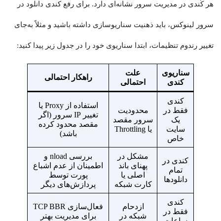
هر کُندی در مدیریت سرور نشانه‌ای دارد. برای رفع کندی دانلود در
سرور لینوکس، باید ذهنیت سناریوسازی داشته باشید و مثلاً به‌جای
تغییر رندوم تنظیمات، ابتدا سناریوی خود را در جدول زیر پیدا کنید:
سناریوی
علت
راهکار احتمالی
کندی
احتمالی
کندی
استفاده از Proxy یا
فقط در
محدودیت
تغییر IP سرور (اگر
یک
سرور مقصد
مقصد محدود کرده
سایت
یا Throttling
باشد)
خاص
مشکل در
بررسی nload و
کندی در
پهنای باند
اطمینان از عدم اشباع
تمام
اصلی یا
پورت توسط
دانلودها
کارت شبکه
پردازش‌های دیگر
کندی
ازدحام
فعال‌سازی TCP BBR
فقط در
شبکه در
برای مدیریت بهتر
ساعات