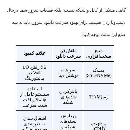
گاهی مشکل از کابل و شبکه نیست؛ بلکه قطعات سرور شما درحال
دست‌و‌پا زدن هستند. برای بهبود سرعت دانلود سرور، باید به سه
ضلع این مثلث توجه کنید:
منبع
نقش در
علائم کمبود
سخت‌افزاری
سرعت دانلود
بالا رفتن I/O
سرعت
دیسک
Wait در
(SSD/NVMe)
نوشتن دیتا
مانیتورینگ
استفاده
بافرکردن
سیستم‌عامل از
رم (RAM)
داده‌های
Swap و افت
شبکه
شدید سرعت
پردازش
اشغال شدن
بسته‌های
پردازنده
۱۰۰درصدی
شبکه و
(CPU)
هسته‌ها هنگام