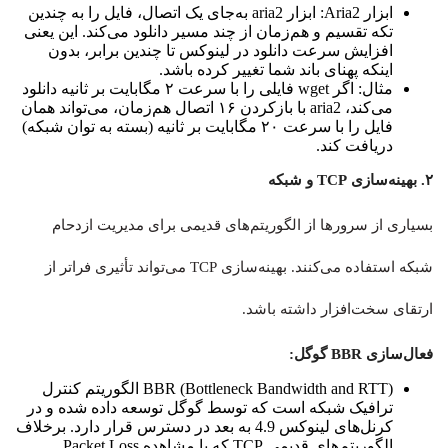
ابزار Aria2: ابزار aria2 به‌جای یک اتصال، فایل را به چندین
تکه تقسیم و هم‌زمان از چند مسیر دانلود می‌کند. این یعنی
افزایش سرعت دانلود در لینوکس تا چندین برابر، بدون
اینکه پهنای باند شما تغییر کرده باشد.
مثال: اگر wget فایلی را با سرعت ۲ مگابایت بر ثانیه دانلود
می‌کند، aria2 با بازکردن ۱۶ اتصال هم‌زمان، می‌تواند همان
فایل را با سرعت ۲۰ مگابایت بر ثانیه (بسته به توان شبکه)
دریافت کند.
۲. بهینه‌سازی TCP و شبکه
بسیاری از سرورها از الگوریتم‌های قدیمی برای مدیریت ازدحام
شبکه استفاده می‌کنند. بهینه‌سازی TCP می‌تواند تأثیری فراتر از
ارتقای سخت‌افزار داشته باشد.
فعال‌سازی BBR گوگل:
BBR (Bottleneck Bandwidth and RTT) الگوریتم کنترل
ترافیک شبکه است که توسط گوگل توسعه داده شده و در
کرنل‌های لینوکس 4.9 به بعد در دسترس قرار دارد. برخلاف
الگوریتم‌های قدیمی TCP که با مشاهده Packet Loss