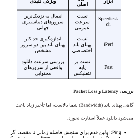
ابزار
ویژگی کلیدی
اصلی
تست
اتصال به نزدیک‌ترین
Speedtest-
سرعت
سرورهای دیتاسنتری
cli
عمومی
جهانی
تست
اندازه‌گیری حداکثر
iPerf
پهنای باند
پهنای باند بین دو سرور
اختصاصی
مشخص
تست بر
بررسی سرعت دانلود
Fast
پایه
واقعی از سرورهای
نتفلیکس
محتوایی
بررسی Latency و Packet Loss
گاهی پهنای باند (Bandwidth) شما بالاست، اما تأخیر زیاد باعث
می‌شود دانلود عملاً استارت نخورد.
Ping: اولین قدم برای سنجش فاصله زمانی تا مقصد. اگر