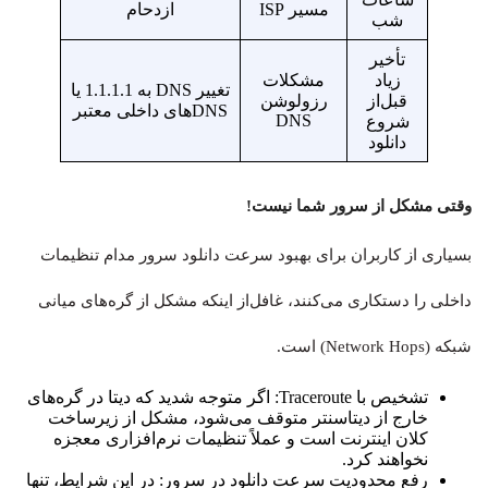
مسیر ISP
ازدحام
شب
تأخیر
زیاد
مشکلات
تغییر DNS به 1.1.1.1 یا
قبل‌از
رزولوشن
DNSهای داخلی معتبر
DNS
شروع
دانلود
وقتی مشکل از سرور شما نیست!
بسیاری از کاربران برای بهبود سرعت دانلود سرور مدام تنظیمات
داخلی را دستکاری می‌کنند، غافل‌از اینکه مشکل از گره‌های میانی
شبکه (Network Hops) است.
تشخیص با Traceroute: اگر متوجه شدید که دیتا در گره‌های
خارج از دیتاسنتر متوقف می‌شود، مشکل از زیرساخت
کلان اینترنت است و عملاً تنظیمات نرم‌افزاری معجزه
نخواهند کرد.
رفع محدودیت سرعت دانلود در سرور: در این شرایط، تنها