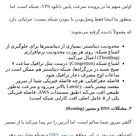
اولین متهم ما در پرونده سرعت پایین دانلود VPS، شبکه است. اما
منظور ما اینجا فقط وصل‌بودن یا نبودن شبکه نیست؛ جزئیاتی دارد
که معمولاً نادیده گرفته می‌شوند:
محدودیت دیتاسنتر: بسیاری از دیتاسنترها برای جلوگیری از
اشباع شبکه، روی هر پورت محدودیت نرم‌افزاری
(Throttling) اعمال می‌کنند.
اشباع شبکه (Congestion): درست مثل ترافیک ساعت ۷
صبح شنبه در بزرگراه‌ها، شبکه دیتاسنتر هم ممکن است در
ساعات اوج مصرف دچار ترافیک شود.
فاصله جغرافیایی: هرچه فاصله فیزیکی شما از سرور
مقصد بیشتر باشد، Latency بالاتر می‌رود و سرعت به‌طور
طبیعی افت می‌کند (طبق مستندات AWS، فاصله فیزیکی
یکی از ۵ عامل اصلی افت کارایی شبکه است).
۲. مشکلات DNS و مسیر (Routing)
گاهی سرور شما سالم است، اما آدرس را دیر پیدا می‌کند یا از مسیر
اشتباهی می‌رود. در این مواقع،
بررسی DNS
و شبکه نشان می‌دهد