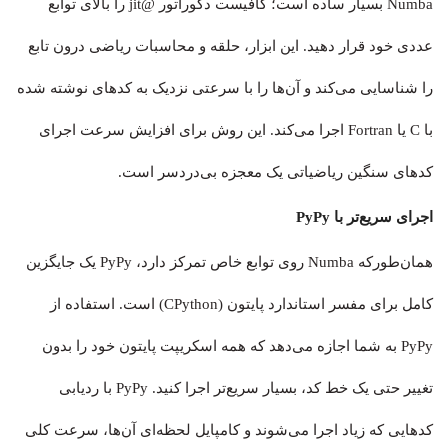
Numba بسیار ساده است؛ کافیست دکوراتور @jit را بالای توابع
عددی خود قرار دهید. این ابزار، حلقه و محاسبات ریاضی درون تابع
را شناسایی می‌کند و آن‌ها را با سرعتی نزدیک به کدهای نوشته شده
با C یا Fortran اجرا می‌کند. این روش برای افزایش سرعت اجرای
کدهای سنگین ریاضیاتی یک معجزه بی‌دردسر است.
اجرای سریع‌تر با PyPy
همان‌طورکه Numba روی توابع خاص تمرکز دارد، PyPy یک جایگزین
کامل برای مفسر استاندارد پایتون (CPython) است. استفاده از
PyPy به شما اجازه می‌دهد که همه اسکریپت پایتون خود را بدون
تغییر حتی یک خط کد، بسیار سریع‌تر اجرا کنید. PyPy با ردیابی
کدهایی که زیاد اجرا می‌شوند و کامپایل لحظه‌ای آن‌ها، سرعت کلی