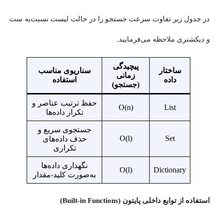
در جدول زیر تفاوت سرعت جستجو را در حالت لیست نسبت‌به ست
و دیکشنری ملاحظه می‌فرمایید.
پیچیدگی
ساختار
سناریوی مناسب
زمانی
داده
استفاده
(جستجو)
حفظ ترتیب عناصر و
O(n)
List
تکرار داده‌ها
جستجوی سریع و
O(l)
Set
حذف داده‌های
تکراری
نگهداری داده‌ها
O(l)
Dictionary
به‌صورت کلید-مقدار
استفاده از توابع داخلی پایتون (Built-in Functions)