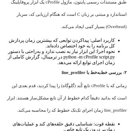
طبق مستندات رسمی پایتون، ماژول cProfile یک ابزار پروفایلینگ
استاندارد و مبتنی بر زبان C است که هنگام ارزیابی کد، سربار
(Overhead) بسیار کمی ایجاد می‌کند.
کاربرد اصلی:
پیداکردن توابعی که بیشترین زمان پردازش
کل برنامه را به خود اختصاص داده‌اند.
نحوه اجرا:
این ابزار نیاز به نصب ندارد و به‌راحتی با دستور
python -m cProfile script.py در ترمینال، گزارش کاملی از
زمان اجرای توابع ارائه می‌دهد.
۲- بررسی خط‌به‌خط با line_profiler
زمانی که با cProfile تابع کُند (گلوگاه) را پیدا کردید، قدم بعدی این
است که بدانید دقیقاً کدام خطوط از آن تابع مشکل‌ساز هستند. ابزار
line_profiler زمان اجرای تک‌تک خطوط کد را محاسبه می‌کند.
نقطه قوت:
شناسایی دقیق حلقه‌های کند و عملیات‌های
زمان‌بر درون یک تابع خاص.