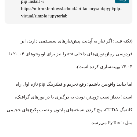
pip install -i 
https://mirror.ferdowsi.cloud/artifactory/api/pypi/pip-
virtual/simple jupyterlab
(نکته فنی: اگر نیاز به آپدیت پیش‌نیازهای سیستمی دارید، ابر
فردوسی ریپازیتوری‌های داخلی apt را نیز برای اوبونتوهای ۲۰.۰۴ تا
۲۴.۰۴ بهینه‌سازی کرده است).
اما بیایید واقع‌بین باشیم؛ رفع تحریم و فیلترینگ pip تازه اول راه
است! بعداز نصب ژوپیتر، نوبت به درگیری با درایورهای گرافیک،
کانفیگ CUDA، مچ کردن نسخه‌های پایتون و نصب پکیج‌های حجیمی
مثل PyTorch می‌رسد.