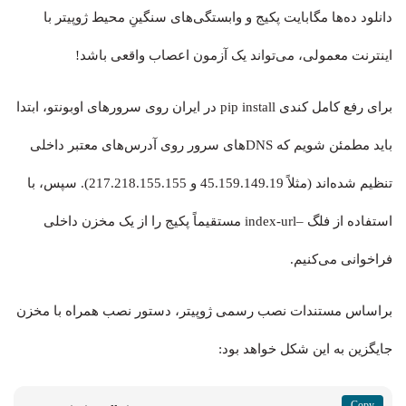
دانلود ده‌ها مگابایت پکیج و وابستگی‌های سنگینِ محیط ژوپیتر با
اینترنت معمولی، می‌تواند یک آزمون اعصاب واقعی باشد!
برای رفع کامل کندی pip install در ایران روی سرورهای اوبونتو، ابتدا
باید مطمئن شویم که DNSهای سرور روی آدرس‌های معتبر داخلی
تنظیم شده‌اند (مثلاً 45.159.149.19 و 217.218.155.155). سپس، با
استفاده از فلگ –index-url مستقیماً پکیج را از یک مخزن داخلی
فراخوانی می‌کنیم.
براساس مستندات نصب رسمی ژوپیتر، دستور نصب همراه با مخزن
جایگزین به این شکل خواهد بود: