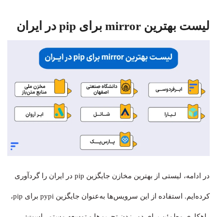
لیست بهترین mirror برای pip در ایران
در ادامه، لیستی از بهترین مخازن جایگزین pip در ایران را گردآوری
کرده‌ایم. استفاده از این سرویس‌ها به‌عنوان جایگزین pypi برای pip،
راهکاری مطمئن برای دور زدن تحریم‌ها و توسعه مستمر است: