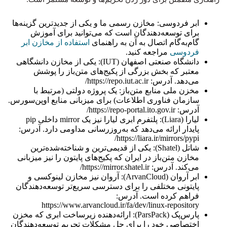
ابر فردوسی: مخازن رسمی ما و یکی از جدیدترین گزینه‌ها
برای توسعه‌دهندگان است که می‌توانید برای آموزش
گام‌به‌گام اتصال به آن به راهنمای
استفاده از مخازن ابر
فردوسی
مراجعه کنید.
دانشگاه صنعتی اصفهان (IUT): یکی از مخازن دانشگاهی
معتبر که بخش بزرگی از پکیج‌های متن‌باز را پوشش
می‌دهد. آدرس: https://repo.iut.ac.ir/
مخزن ملی منابع متن‌باز: یک پروژه دولتی (مرتبط با
سازمان فناوری اطلاعات) برای میزبانی منابع اوپن‌سورس.
آدرس: https://repo-portal.ito.gov.ir/
لیارا (Liara): پلتفرم ابری لیارا نیز یک mirror داخلی pip
پایدار ارائه می‌دهد که به‌روزرسانی مداومی دارد. آدرس:
https://liara.ir/mirrors/pypi/
شاتل (Shatel): یکی از قدیمی‌ترین و شناخته‌شده‌ترین
مخازن متن‌باز در ایران که پکیج‌های پایتون را نیز میزبانی
می‌کند. آدرس: https://mirror.shatel.ir/
ابر آروان (ArvanCloud): آروان نیز مخازن لینوکسی و
پایتونی مختلفی را برای دسترسی سریع‌تر توسعه‌دهندگان
فراهم کرده است. آدرس:
https://www.arvancloud.ir/fa/dev/linux-repository
پارس‌پک (ParsPack): ارائه‌دهنده زیرساخت ابری که مخزن
اختصاصی خود را برای حل مشکلات تحریم توسعه‌دهندگان