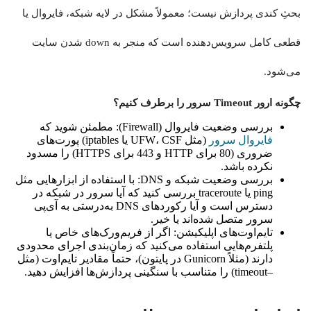
بحثِ کندی پردازش نیست؛ معمولاً مشکل در لایه شبکه، فایروال یا
قطعی کامل سرویس‌دهنده است که منجر به down شدن سایت
می‌شود.
چگونه ارور Timeout سرور را برطرف کنیم؟
بررسی وضعیت فایروال (Firewall): مطمئن شوید که
فایروال سرور
(مثل UFW، CSF یا iptables) پورت‌های
ضروری (80 برای HTTP و 443 برای HTTPS) را مسدود
نکرده باشد.
بررسی وضعیت شبکه و DNS: با استفاده از ابزارهایی مثل
ping یا traceroute بررسی کنید که آیا سرور در شبکه در
دسترس است و آیا رکوردهای DNS به‌درستی به آی‌پی
سرور متصل شده‌اند یا خیر.
تایم‌اوت‌های اپلیکیشن: اگر از فریم‌ورک‌های خاص یا
پلتفرم‌هایی استفاده می‌کنید که زمان‌بندی اجرای محدودی
دارند (مثلاً Gunicorn در پایتون)، حتماً مقادیر تایم‌اوت (مثل
–timeout) را متناسب با سنگینی پردازش‌ها افزایش دهید.