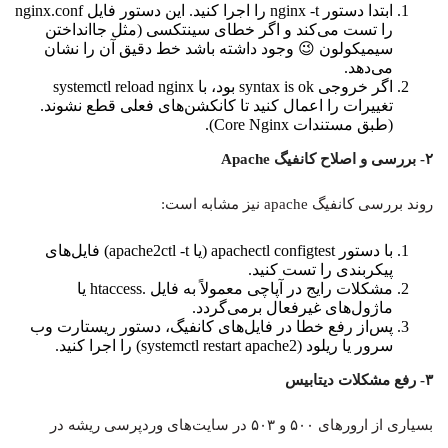
ابتدا دستور nginx -t را اجرا کنید. این دستور فایل nginx.conf
را تست می‌کند و اگر خطای سینتکسی (مثل جاانداختن
سیمیکولون 😉 وجود داشته باشد خط دقیق آن را نشان
می‌دهد.
اگر خروجی syntax is ok بود، با systemctl reload nginx
تغییرات را اعمال کنید تا کانکشن‌های فعلی قطع نشوند.
(طبق مستندات Core Nginx).
۲- بررسی و اصلاح کانفیگ Apache
روند بررسی کانفیگ apache نیز مشابه است:
با دستور apachectl configtest (یا apache2ctl -t) فایل‌های
پیکربندی را تست کنید.
مشکلات رایج در آپاچی معمولاً به فایل .htaccess یا
ماژول‌های غیرفعال برمی‌گردد.
پس‌از رفع خطا در فایل‌های کانفیگ، دستور ریستارت وب
سرور یا ریلود (systemctl restart apache2) را اجرا کنید.
۳- رفع مشکلات دیتابیس
بسیاری از ارورهای ۵۰۰ و ۵۰۳ در سایت‌های وردپرسی ریشه در