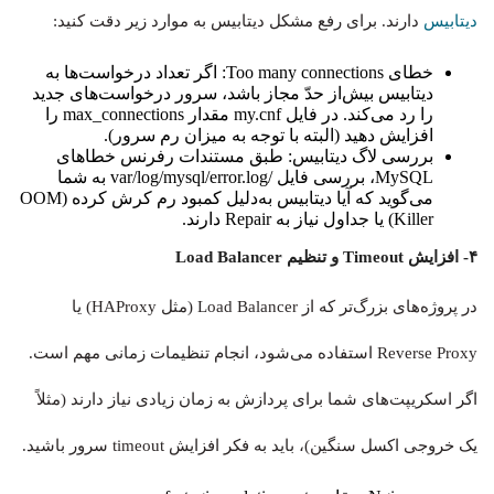
دیتابیس
دارند. برای رفع مشکل دیتابیس به موارد زیر دقت کنید:
خطای Too many connections: اگر تعداد درخواست‌ها به
دیتابیس بیش‌از حدّ مجاز باشد، سرور درخواست‌های جدید
را رد می‌کند. در فایل my.cnf مقدار max_connections را
افزایش دهید (البته با توجه به میزان رم سرور).
بررسی لاگ دیتابیس: طبق مستندات رفرنس خطاهای
MySQL، بررسی فایل /var/log/mysql/error.log به شما
می‌گوید که آیا دیتابیس به‌دلیل کمبود رم کرش کرده (OOM
Killer) یا جداول نیاز به Repair دارند.
۴- افزایش Timeout و تنظیم Load Balancer
در پروژه‌های بزرگ‌تر که از Load Balancer (مثل HAProxy) یا
Reverse Proxy استفاده می‌شود، انجام تنظیمات زمانی مهم است.
اگر اسکریپت‌های شما برای پردازش به زمان زیادی نیاز دارند (مثلاً
یک خروجی اکسل سنگین)، باید به فکر افزایش timeout سرور باشید.