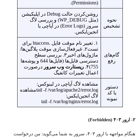
(Permissions).
روشن‌کردن حالت Debug در اپلیکیشن
نحوه
(مثل WP_DEBUG) و بررسی لاگ
تشخیص
سرور (Error Logs) در آپاچی یا
انجین‌ایکس.
۱. تغییر نام موقت فایل .htaccess برای
تست۲. غیرفعال‌سازی موقت پلاگین‌ها/
گام‌های
ماژول‌های اخیر۳. بررسی سطح
رفع
دسترسی فایل‌ها (فایل‌ها 644 و پوشه‌ها
755)۴.
ریستارت وب سرور
درصورت
اعمال تغییرات کانفیگ
مشاهده لاگ آپاچی در لینوکس:
دستور
tail -f /var/log/apache2/error.logمشاهده
یا کد
لاگ انجین‌ایکس:
نمونه
tail -f /var/log/nginx/error.log
۲- ارور ۴۰۳ (Forbidden)
هنگام مواجهه با ارور ۴۰۳، سرور به شما می‌گوید: من درخواست