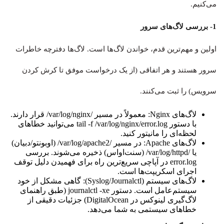
می‌کنیم.
1- بررسی لاگ‌های سرور
اولین و مهم‌ترین قدم، خواندن لاگ‌ها است. لاگ‌ها دفترچه خاطرات
سرور هستند و هر اتفاقی (از یک درخواست موفق تا کرش کردن
سرویس) را ثبت می‌کنند.
لاگ‌های Nginx: معمولاً در مسیر /var/log/nginx/ قرار دارند.
با دستور tail -f /var/log/nginx/error.log می‌توانید خطاهای
لحظه‌ای را مانیتور کنید.
لاگ‌های Apache: در مسیر /var/log/apache2/ (اوبونتو/دبیان)
یا /var/log/httpd/ (سنت‌او‌اس) ذخیره می‌شوند. بررسی
error.log در آپاچی سریع‌ترین راه برای فهمیدن دلیل توقف
اجرای اسکریپت‌ها است.
لاگ‌های سیستم (Syslog/Journalctl): گاهی مشکل از خود
سیستم‌عامل است. دستور journalctl -xe (طبق راهنمای
لاگ‌گیری لینوکس در DigitalOcean) جزئیات دقیقی از
خطاهای سیستمی به شما می‌دهد.