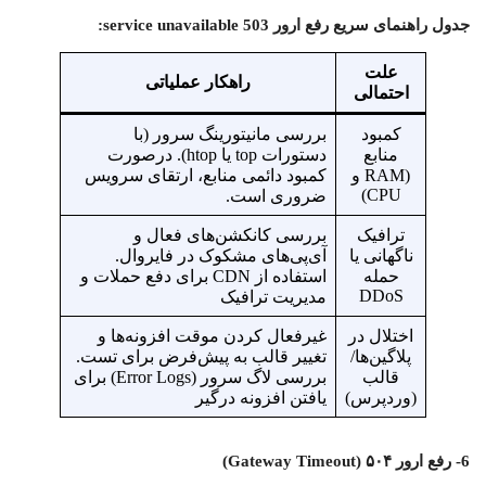
جدول راهنمای سریع رفع ارور 503 service unavailable:
علت
راهکار عملیاتی
احتمالی
کمبود
بررسی مانیتورینگ سرور (با
منابع
دستورات top یا htop). درصورت
(RAM و
کمبود دائمی منابع، ارتقای سرویس
CPU)
ضروری است.
ترافیک
بررسی کانکشن‌های فعال و
ناگهانی یا
آی‌پی‌های مشکوک در فایروال.
حمله
استفاده از CDN برای دفع حملات و
DDoS
مدیریت ترافیک
اختلال در
غیرفعال کردن موقت افزونه‌ها و
پلاگین‌ها/
تغییر قالب به پیش‌فرض برای تست.
قالب
بررسی لاگ سرور (Error Logs) برای
(وردپرس)
یافتن افزونه درگیر
6- رفع ارور ۵۰۴ (Gateway Timeout)