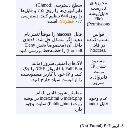
مجوزهای
سطح دسترسی (Chmod)
نادرست
دایرکتوری‌ها را روی 755 و فایل‌ها
فایل/پوشه
را روی 644 تنظیم کنید. دسترسی
(File
777
خطرناک
است!
Permissions)
قوانین
فایل .htaccess را موقتاً تغییر نام
مسدودکننده
دهید. اگر مشکل حل شد، کدهای
در فایل
داخل آن (مخصوصاً بخش Deny
.htaccess
from all) را خط‌به‌خط بررسی کنید.
مسدود
لاگ‌های امنیتی سرور (مانند
شدن IP
Fail2Ban یا فایروال CSF) را چک
توسط
کنید و IP خود یا کاربر مسدودشده
فایروال یا
را از لیست سیاه خارج کنید.
سرور
مطمئن شوید فایلی با نام
عدم وجود
index.php یا index.html در پوشه
فایل index
روت (Public_html) سایت وجود
دارد.
3- ارور ۴۰۴ (Not Found)