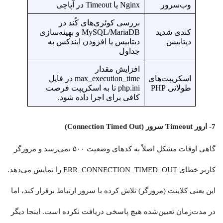
وب‌سرور
Nginx یا Timeout در آپاچی
بررسی کوئری‌های کُند در
کندی شدید
MySQL/MariaDB و بهینه‌سازی
دیتابیس
دیتابیس یا افزودن ایندکس به
جداول
افزایش مقدار
اسکریپت‌های
max_execution_time در فایل
طولانی PHP
php.ini تا به اسکریپت فرصت
کافی برای اجرا داده شود.
7- ارور Timeout سرور (Connection Timed Out)
گاهی اوقات مشکل اصلاً به کدهای وضعیت ۵۰۰ نمی‌رسد و مرورگر
کاربر خطای ERR_CONNECTION_TIMED_OUT را نمایش می‌دهد.
این یعنی کلاینت (مرورگر) تلاش کرده با سرور ارتباط برقرار کند، اما
در مدت‌زمان تعیین‌شده هیچ پاسخی دریافت نکرده است. اینجا دیگر