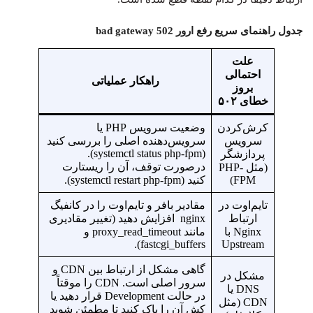
جدول راهنمای سریع رفع ارور 502 bad gateway
علت
احتمالی
راهکار عملیاتی
بروز
خطای ۵۰۲
کرش‌کردن
وضعیت سرویس PHP یا
سرویس
سرویس‌دهنده اصلی را بررسی کنید
(systemctl status php-fpm).
پردازشگر
درصورت توقف، آن را ریستارت
(مثل PHP-
FPM)
کنید (systemctl restart php-fpm).
تایم‌اوت در
مقادیر بافر و تایم‌اوت را در کانفیگ
ارتباط
nginx افزایش دهید (تغییر مقادیری
Nginx با
مانند proxy_read_timeout و
fastcgi_buffers).
Upstream
گاهی مشکل از ارتباط بین CDN و
مشکل در
سرور اصلی است. CDN را موقتاً
DNS یا
در حالت Development قرار دهید یا
CDN (مثل
کش آن را پاک کنید تا مطمئن شوید