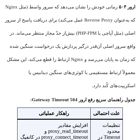
ارور ۵۰۴
زمانی خودش را نشان می‌دهد که سرور واسط (مثل Nginx
که به‌عنوان Reverse Proxy عمل می‌کند) برای دریافت پاسخ از سرور
اصلی (مثل آپاچی یا PHP-FPM) بیش‌از حدّ مجاز منتظر می‌ماند. در
واقع سرور اصلی آن‌قدر درگیر پردازش یک درخواست سنگین شده
که زمان به پایان می‌رسد و Nginx ارتباط را قطع می‌کند. این مشکل
معمولاً ارتباط مستقیمی با کوئری‌های سنگین دیتابیس یا
اسکریپت‌های کُند دارد.
جدول راهنمای سریع رفع ارور Gateway Timeout 504:
علت احتمالی
راهکار عملیاتی
تنظیمات
افزایش مقادیر
محدود
proxy_read_timeout و
Timeout در
proxy_connect_timeout در کانفیگ