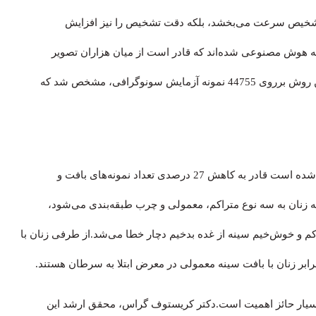
د تشخیص سرعت می‌بخشد، بلکه دقت تشخیص را نیز افزایش
 هوش مصنوعی شده‌اند که قادر است از میان هزاران تصویر
اولتراسوند پستان، تصویر سرطانی را تشخیص دهد.با انجام این روش برروی 44755 نمونه آزمایش سونوگرافی، مشخص شد که
همان ابزار هوش مصنوعی که توسط دانشگاه نیویورک ساخته شده است قادر به کاهش 27 درصدی تعداد نمونه‌های بافت و
نه زنان به سه نوع متراکم، معمولی و چرب طبقه‌بندی می‌شود،
م و خوش‌خیم سینه از غده بدخیم دچار خطا می‌شد.از طرفی زنان با
رابر زنان با بافت سینه معمولی در معرض ابتلا به سرطان هستند.
سیار حائز اهمیت است.دکتر کریستوف گراس، محقق ارشد این