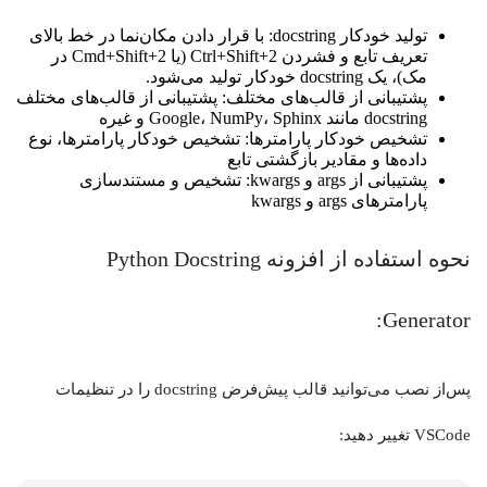
تولید خودکار docstring: با قرار دادن مکان‌نما در خط بالای
تعریف تابع و فشردن Ctrl+Shift+2 (یا Cmd+Shift+2 در
مک)، یک docstring خودکار تولید می‌شود.
پشتیبانی از قالب‌های مختلف: پشتیبانی از قالب‌های مختلف
docstring مانند Google، NumPy، Sphinx و غیره
تشخیص خودکار پارامترها: تشخیص خودکار پارامترها، نوع
داده‌ها و مقادیر بازگشتی تابع
پشتیبانی از args و kwargs: تشخیص و مستندسازی
پارامترهای args و kwargs
نحوه استفاده از افزونه Python Docstring
Generator:
پس‌از نصب می‌توانید قالب پیش‌فرض docstring را در تنظیمات
VSCode تغییر دهید: