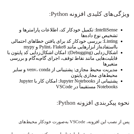
ویژگی‌های کلیدی افزونه Python:
IntelliSense: تکمیل خودکار کد، اطلاعات پارامترها و
تشخیص نوع داده‌ها
Linting: بررسی خودکار کد برای یافتن خطاهای احتمالی
بااستفاده‌از ابزارهایی مانند Pylint، Flake8 و mypy
اشکال‌زدایی (Debugging): امکان اشکال‌زدایی کد پایتون با
قابلیت‌هایی مانند نقاط توقف، اجرای گام‌به‌گام و بررسی
متغیرها
مدیریت محیط مجازی: پشتیبانی از venv، conda و سایر
محیط‌های مجازی پایتون
پشتیبانی از Jupyter Notebooks: امکان کار با Jupyter
Notebooks مستقیماً در VSCode
نحوه پیکربندی افزونه Python:
پس از نصب این افزونه، VSCode به‌صورت خودکار محیط‌های