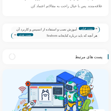
علاقه‌منده. پس با خیال راحت به مقالاتم اعتماد کن.
«
پست قبلی
آموزش نصب و استفاده از انسیس و کاربرد آن
»
پست بعدی
در پردازش سریع ابری
هر آنچه که باید درباره کتابخانه Seaborn
ژوپیترلب بدانید!
پست های مرتبط