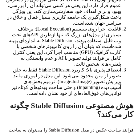
عموم قرار دارد. این یعنی هر کسی می‌تواند آن را بررسی،
بهبود و برای اهداف خود سفارشی‌سازی کند. این ویژگی
باعث شکل‌گیری یک جامعه کاربری بسیار فعال و خلاق در
سراسر جهان شده‌است.
قابلیت اجرا روی سیستم (Local Execution): برخلاف
بسیاری از مدل‌های بزرگ که تنها ازطریق APIهای تحت
وب قابل استفاده بودند، Stable Diffusion به اندازه‌ای بهینه
شده‌است که بتوان آن را روی کامپیوترهای شخصی با
کارت گرافیک (GPU) مناسب اجرا کرد. این یعنی کنترل
کامل بر فرایند تولید تصویر با AI و عدم وابستگی به
پلتفرم‌های شخص ثالث.
انعطاف‌پذیری بالا: کاربرد Stable Diffusion فقط به خلق
تصویر از متن محدود نمی‌شود. این مدل در اموری مانند
ویرایش تصویر (Image-to-Image)، ترمیم بخش‌های
آسیب‌دیده (Inpainting) و حتی ساخت ویدئوهای کوتاه نیز
توانایی‌های فوق‌العاده‌ای از خود نشان داده‌است.
هوش مصنوعی Stable Diffusion چگونه
کار می‌کند؟
فرایند ساخت عکس در مدل Stable Diffusion را می‌توان به ساخت