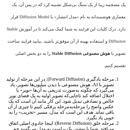
یک مسجمه زیبا از یک سنگ بی‌شکل تشبیه کرد که در پس آن، یک
معماری هوشمندانه به نام «مدل انتشار» یا Diffusion Model قرار
دارد. درک کلیات این فرایند به شما کمک می‌کند تا در آموزش Stable
Diffusion و استفاده بهینه از آن موفق‌تر باشید. بیایید فرایند ساخت
تصویر با
هوش مصنوعی Stable Diffusion
را به دو بخش اصلی
تقسیم کنیم.
مرحله یادگیری (Forward Diffusion): در این مرحله از تولید
تصویر با AI، هوش مصنوعی با دیدن میلیون‌ها تصویر، یاد
می‌گیرد که چگونه به‌صورت تدریجی به آن‌ها «نویز» یا
اختلال اضافه کند تاجایی‌که تصویر اولیه به یک فضای نویز
خالص و تصادفی تبدیل شود. این کار مانند آن است که یک
عکس واضح را مرحله‌به‌مرحله برفکی کنیم تا چیزی از آن
باقی نماند. هدف این است که مدل، مسیر «تخریب» را به
خوبی یاد بگیرد.
مرحله خلق (Reverse Diffusion): اینجا جادوی اصلی اتفاق
می‌افتد. شما با نوشتن یک پرامپت به مدل می‌گویید چه