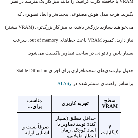
VRAM یا حافظه کارت گرافیک را مانند میز کار یک هنرمند در نظر
بگیرید. هرچه مدل هوش مصنوعی پیچیده‌تر و ابعاد تصویری که
می‌خواهید بسازید بزرگ‌تر باشد، به میز کار بزرگ‌تری (VRAM بیشتر)
نیاز دارید. کمبود VRAM باعث خطاهای out of memory، سرعت
بسیار پایین و ناتوانی در ساخت تصاویر باکیفیت می‌شود.
جدول نیازمندی‌های سخت‌افزاری برای اجرای Stable Diffusion
براساس راهنمای منتشرشده در
AI Arty
سطح
مناسب
تجربه کاربری
VRAM
برای…
حداقل مطلق (بسیار
کند): تولید تصاویر با
۴
صرفاً تست و
ابعاد کوچک، زمان
گیگابایت
آشنایی اولیه
انتظار طولانی،