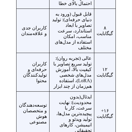
احتمال بالای خطا
قابل قبول (ورود به
دنیای حرفه‌ای): تولید
تصاویر با ابعاد
۸
کاربران جدی
استاندارد، سرعت
گیگابایت
و علاقه‌مندان
مناسب، امکان
استفاده از مدل‌های
مختلف
عالی (تجربه روان):
تولید سریع تصاویر با
کاربران
۱۲
کیفیت بالا، آموزش
حرفه‌ای و
گیگابایت
مدل‌های شخصی
تولیدکنندگان
(LoRA)، استفاده
محتوا
هم‌زمان از چند ابزار
ایدئال(بدون
محدودیت): نهایت
توسعه‌دهندگان
سرعت، کار با
۱۶+
و متخصصان
پیچیده‌ترین مدل‌ها،
گیگابایت
هوش
تولید ویدئو و
مصنوعی
انیمیشن، کارهای
تحقیقاتی