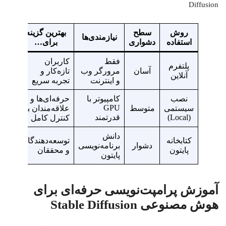
Diffusion
روش
سطح
بهترین گزینه
نیازمندی‌ها
استفاده
دشواری
برای…
فقط
کاربران
پلتفرم
آسان
مرورگر وب
تازه‌کار و
آنلاین
و اینترنت
تجربه سریع
نصب
کامپیوتر با
حرفه‌ای‌ها و
GPU
سیستمی
متوسط
علاقه‌مندان به
(Local)
قدرتمند
کنترل کامل
دانش
کتابخانه
توسعه‌دهندگان
دشوار
برنامه‌نویسی
پایتون
و محققان
پایتون
آموزش پرامپت‌نویسی حرفه‌ای برای
هوش مصنوعی Stable Diffusion