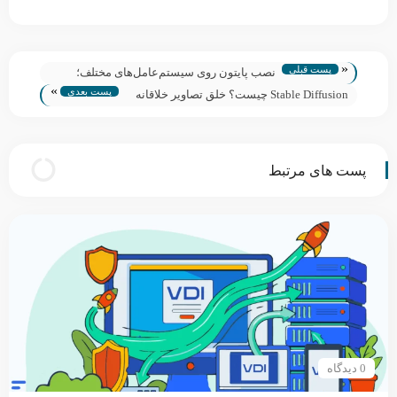
«
پست قبلی
نصب پایتون روی سیستم‌عامل‌های مختلف؛
»
پست بعدی
آموزش ویدئویی و گام‌به‌گام
Stable Diffusion چیست؟ خلق تصاویر خلاقانه
با هوش مصنوعی بدون محدودیت
پست های مرتبط
0 دیدگاه