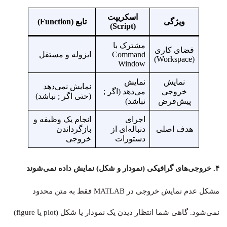
اسکریپت
ویژگی
تابع (Function)
(Script)
مشترک با
فضای کاری
Command
ایزوله و مستقل
(Workspace)
Window
نمایش
نمایش
نمایش نمی‌دهد
خروجی
می‌دهد (اگر ;
(حتی اگر ; نباشد)
پیش‌فرض
نباشد)
اجرای
انجام یک وظیفه و
هدف اصلی
دنباله‌ای از
بازگرداندن
دستورات
خروجی
۴. خروجی‌های گرافیکی (نمودار و شکل) نمایش داده نمی‌شوند
مشکل عدم نمایش خروجی در MATLAB فقط به متن محدود
نمی‌شود. گاهی شما انتظار دیدن یک نمودار یا شکل (plot یا figure)