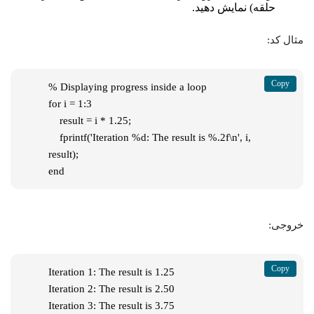
حلقه) نمایش دهید.
مثال کد:
% Displaying progress inside a loop

for i = 1:3

    result = i * 1.25;

    fprintf('Iteration %d: The result is %.2f\n', i, 
result);

end
خروجی:
Iteration 1: The result is 1.25

Iteration 2: The result is 2.50

Iteration 3: The result is 3.75