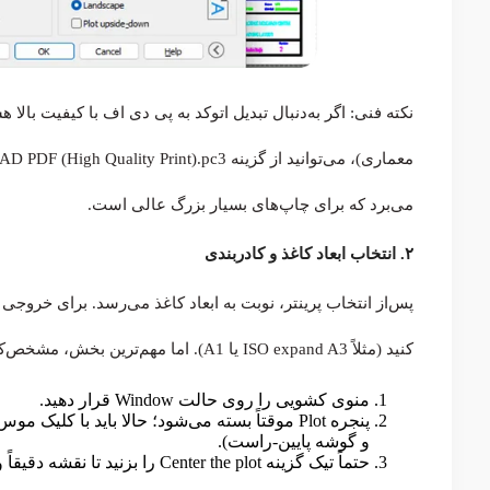
نکته فنی: اگر به‌دنبال تبدیل اتوکد به پی دی اف با کیفیت بال
می‌برد که برای چاپ‌های بسیار بزرگ عالی است.
۲. انتخاب ابعاد کاغذ و کادربندی
کنید (مثلاً ISO expand A3 یا A1). اما مهم‌ترین بخش، مشخص‌کردن محدوده‌ای است که می‌خواهید پرینت شود. در بخش Plot Area:
منوی کشویی را روی حالت Window قرار دهید.
پنجره Plot موقتاً بسته می‌شود؛ حالا باید با کل
و گوشه پایین-راست).
حتماً تیک گزینه Center the plot را بزنید تا نقشه دقیقاً وسط کاغذ قرار بگیرد.