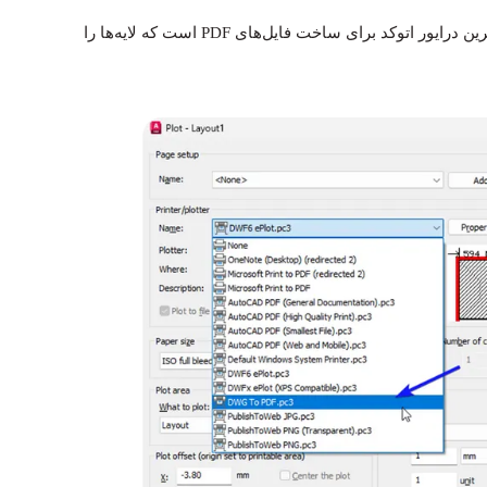
Name، گزینه DWG To PDF.pc3 را انتخاب کنید. این استانداردترین درایور اتوکد برای ساخت فایل‌های PDF است که لایه‌ها را