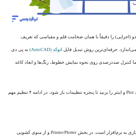
و (اجرایی) را دقیقاً با همان ضخامت قلم و مقیاسی که تعریف
اتوکد (AutoCAD)
به پی دی
مان Plot است. این روش به شما کنترل صددرصدی روی نحوه نمایش خطوط، رنگ‌ها و ابعاد کاغذ
برای شروع، کلیدهای ترکیبی Ctrl + P را فشار دهید یا تایپ کنید Plot و اینتر را بزنید تا پنجره تنظیمات باز شود. در ادامه ۴ تنظیم مهم
اولین قدم برای تبدیل اتوکد به پی دی اف، معرفی یک پرینتر مجازی به نرم‌افزار است. در بخش Printer/Plotter و از منوی کشویی