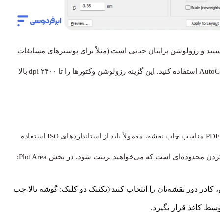
ا هستید و رزولوشن برایتان حیاتی است (مثلاً برای پوسترهای مسابقات
معماری)، می‌توانید از گزینه AutoCAD PDF (High Quality Print).pc3 استفاده کنید. این گزینه رزولوشن وکتورها را تا ۲۴۰۰ dpi بالا
پس‌از انتخاب پرینتر، نوبت به ابعاد کاغذ می‌رسد. برای خروجی PDF مناسب چاپ نقشه، معمولاً باید از استانداردهای ISO استفاده
یک موس، کادر دور نقشه‌تان را انتخاب کنید (تکنیک دو کلیک: گوشه بالا-چپ