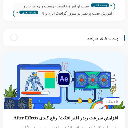
«
پست قبلی
سنت او اس (CentOS) چیست و چه کاربرد و
»
پست بعدی
مزایایی دارد؟ جامع و ساده
آموزش نصب پریمیر در سرور گرافیک ابری و 8
مزیت آن
پست های مرتبط
0 دیدگاه
افزایش سرعت رندر افتر افکت؛ رفع کندی After Effects
وقتی با مشکل کندی رندر افتر افکت مواجه می‌شوید، معمولاً اولین