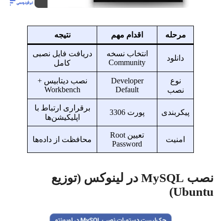
مرحله
اقدام مهم
نتیجه
انتخاب نسخه
دریافت فایل نصبی
دانلود
Community
کامل
نوع
Developer
نصب دیتابیس +
Workbench
Default
نصب
برقراری ارتباط با
پیکربندی
پورت 3306
اپلیکیشن‌ها
تعیین Root
امنیت
محافظت از داده‌ها
Password
نصب MySQL در لینوکس (توزیع
Ubuntu)