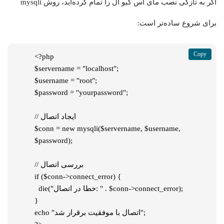
اگر به تازگی نصب مای اس کیو ال را تمام کرده‌اید، روش mysqli
برای شروع ساده‌تر است:
<?php

$servername = "localhost";

$username = "root";

$password = "yourpassword";

// ایجاد اتصال

$conn = new mysqli($servername, $username, 
$password);

// بررسی اتصال

if ($conn->connect_error) {

  die("خطا در اتصال: " . $conn->connect_error);

}

echo "اتصال با موفقیت برقرار شد";
