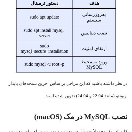
هدف
دستور ترمینال
به‌روزرسانی
sudo apt update
سیستم
sudo apt install mysql-
نصب دیتابیس
server
sudo
ارتقای امنیت
mysql_secure_installation
ورود به محیط
sudo mysql -u root -p
MySQL
در نظر داشته باشید که این مراحل براساس آخرین نسخه‌های پایدار
اوبونتو (مانند 22.04 و 24.04) تدوین شده است.
نصب MySQL در مک (macOS)
کاربران مک معمولاً به‌دنبال سریع‌ترین و تمیزترین راه برای مدیریت