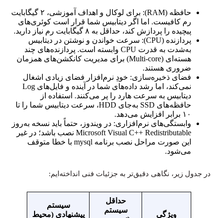
حافظه (RAM): برای لوکال و اهداف آموزشی، ۲ گیگابایت
رم کافیست. اما اگر دیتابیس شما قرار است کوئری‌های
پیچیده را پردازش کند، حداقل به ۸ گیگابایت رم نیاز دارید.
پردازنده (CPU): سرعت خواندن و نوشتن در دیتابیس
به‌شدت به قدرت CPU وابسته است. پردازنده‌های چند
هسته‌ای (Multi-core) برای مدیریت کانکشن‌های همزمان
ضروری هستند.
فضای ذخیره‌سازی: خودِ نرم‌افزار فضای زیادی اشغال
نمی‌کند، اما رشد داده‌های شما در آینده و فایل‌های Log
دیتابیس به سرعت هارد را پر می‌کنند. استفاده از
حافظه‌های SSD به‌جای HDD، سرعت دیتابیس شما را تا
۱۰ برابر افزایش می‌دهد.
وابستگی‌های نرم‌افزاری: در ویندوز، حتماً باید نسخه به‌روز
Microsoft Visual C++ Redistributable نصب باشد؛ در غیر
این صورت مراحل نصب برنامه mysql با خطا متوقف
می‌شود.
در جدول زیر، نگاهی دقیق‌تر به جزئیات فنی انداخته‌ایم:
حداقل
سیستم
سیستم
ویژگی
پیشنهادی (محیط