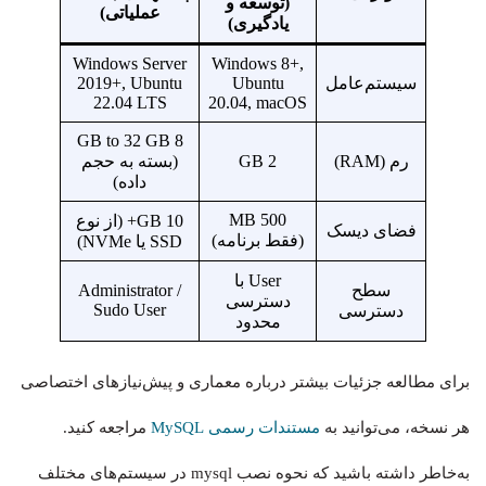
(توسعه و
عملیاتی)
یادگیری)
Windows Server
Windows 8+,
سیستم‌عامل
Ubuntu
2019+, Ubuntu
22.04 LTS
20.04, macOS
8 GB to 32 GB
رم (RAM)
2 GB
(بسته به حجم
داده)
500 MB
10 GB+ (از نوع
فضای دیسک
(فقط برنامه)
SSD یا NVMe)
User با
سطح
Administrator /
دسترسی
Sudo User
دسترسی
محدود
برای مطالعه جزئیات بیشتر درباره معماری و پیش‌نیازهای اختصاصی
هر نسخه، می‌توانید به
مستندات رسمی MySQL
مراجعه کنید.
به‌خاطر داشته باشید که نحوه نصب mysql در سیستم‌های مختلف