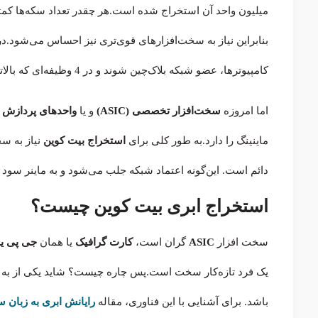
میلیون واحد آن استخراج شده است.هر چقدر تعداد سکه‌ها کمت
بنابراین نیاز به سخت‌افزارهای قوی‌تری نیز احساس می‌شود.در 
کامپیوترها، عضو شبکه بلاک‌چین شوند و در 4 وظیفه‌ای که بالاتر شرح داده شد، سهیم شوند.
اما امروزه
سخت‌افزار تخصصی (ASIC)
و یا
واحدهای پردازش گرا
ماینینگ را دارد.به طور کلی برای
استخراج بیت کوین
نیاز به سخ
دائم است. این‌گونه اعتماد شبکه جلب می‌شود و به ماینر سود 
استخراج ابری بیت کوین چیست؟
سخت افزار
ASIC
گران است،
کارت گرافیک
یا همان
جی پی یو
یک فرد تازه‌کار سخت است.پس چاره چیست؟ شاید یکی از به صر
باشد. برای آشنایی با این فناوری، مقاله
رایانش ابری به زبان س