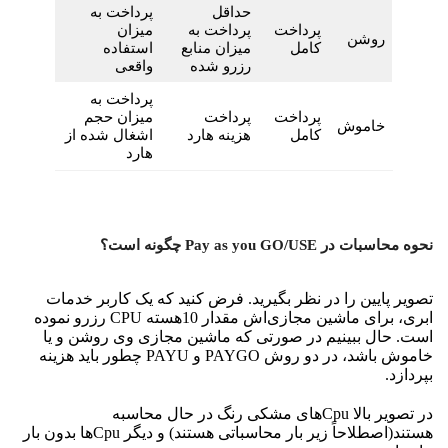
حداقل
پرداخت به
پرداخت
پرداخت به
میزان
روشن
کامل
میزان منابع
استفاده
رزرو شده
واقعی
پرداخت به
پرداخت
پرداخت
میزان حجم
خاموش
کامل
هزینه‌ هارد
اشغال شده از
هارد
نحوه محاسبات در
Pay as you GO/USE
چگونه است؟
تصویر پایین را در نظر بگیرید. فرض کنید که یک کاربر خدمات
ابری، برای ماشین مجازی‌اش مقدار 10هسته CPU رزرو نموده
است. حال ببینیم در صورتی که ماشین مجازی وی روشن و یا
خاموش باشد، در دو روش PAYGO و PAYU چطور باید هزینه
بپردازد.
در تصویر بالا Cpuهای مشکی رنگ در حال محاسبه
هستند(اصطلاحاً زیر بار محاسباتی هستند) و دیگر Cpuها بدون بار