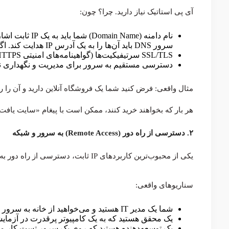
آی پی استاتیک نیاز دارید. چرا؟ چون:
سرور DNS باید آن‌ها را به یک آدرس IP هدایت کند. اگر این IP هر روز تغییر کند، وب‌سایت شما دائماً آفلاین می‌شود.
SSL/TLS سرتیفیکیت‌ها (گواهینامه‌های امنیتی HTTPS) معمولاً به IP ثابت وابسته هستند.
دسترسی مستقیم به سرور برای مدیریت و نگهداری نیا
هر بار که بخواهند خرید کنند، ممکن است با پیغام «سایت یاف
۲. دسترسی از راه دور (Remote Access) به سرور و شبکه
یکی از محبوب‌ترین کاربردهای IP ثابت، دسترسی از راه دور به سرورها، کامپیوترها و شبکه‌های داخلی شرکت است.
سناریوهای واقعی:
شما یک مدیر IT هستید و می‌خواهید از خانه به سرور شرکت متصل شوید.
یک محقق هستید که به یک کامپیوتر پرقدرت در آزمایشگا
یک توسعه‌دهنده هستید که روی یک سرور تست کار می‌ک