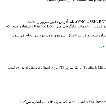
اگر IP دائماً تغییر کند، هر بار باید آدرس جدید را جستجو کنید یا از خدمات جایگزینی مثل Dynamic DNS استفاده کنید (که
مزایا
اگر می‌خواهید یک سرور ایمیل اختصاصی (مثل Microsoft Exchange یا Postfix) یا یک سرور FTP برای انتقال فایل‌ها راه‌اندازی کنید،