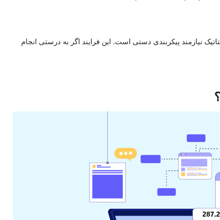
 IP داینامیک که به‌صورت خودکار تنظیم می‌شود، IP استاتیک نیازمند پیکربندی دستی است. این فرایند اگر به درستی انجام