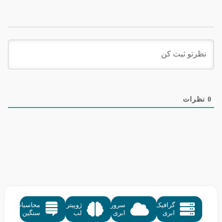
0
نظرات
گرافیک
سرور
ژوپیتر
محاسبات
ابری
ابری
لب
سنگین