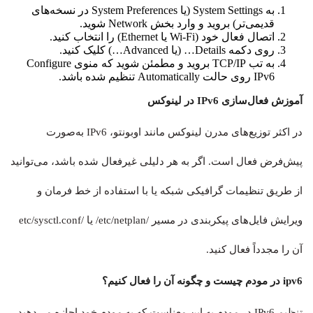
به System Settings (یا System Preferences در نسخه‌های
قدیمی‌تر) بروید و وارد بخش Network شوید.
اتصال فعال خود (Wi-Fi یا Ethernet) را انتخاب کنید.
روی دکمه Details… (یا Advanced…) کلیک کنید.
به تب TCP/IP بروید و مطمئن شوید که منوی Configure
IPv6 روی حالت Automatically تنظیم شده باشد.
آموزش فعال‌سازی IPv6 در لینوکس
در اکثر توزیع‌های مدرن لینوکس مانند اوبونتو، IPv6 به‌صورت
پیش‌فرض فعال است. اگر به هر دلیلی غیرفعال شده باشد، می‌توانید
از طریق تنظیمات گرافیکی شبکه یا با استفاده از خط فرمان و
ویرایش فایل‌های پیکربندی در مسیر /etc/netplan/ یا /etc/sysctl.conf
آن را مجدداً فعال کنید.
ipv6 در مودم چیست و چگونه آن را فعال کنیم؟
تنظیم IPv6 در مودم به این معناست که به مودم خود اجازه می‌دهید