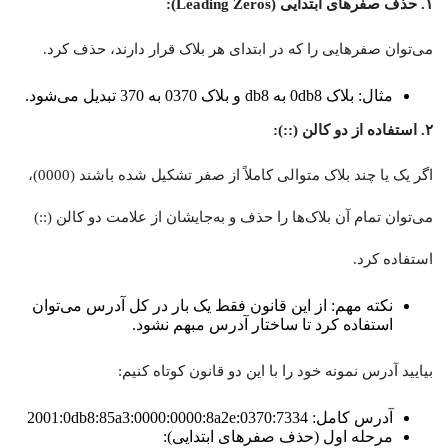
۱. حذف صفرهای ابتدایی (Leading Zeros):
می‌توان صفرهایی را که در ابتدای هر بلاک قرار دارند، حذف کرد.
مثال: بلاک 0db8 به db8 و بلاک 0370 به 370 تبدیل می‌شود.
۲. استفاده از دو کالن (::):
اگر یک یا چند بلاک متوالی کاملاً از صفر تشکیل شده باشند (0000)،
می‌توان تمام آن بلاک‌ها را حذف و به‌جایشان از علامت دو کالن (::)
استفاده کرد.
نکته مهم: از این قانون فقط یک بار در کل آدرس می‌توان
استفاده کرد تا ساختار آدرس مبهم نشود.
بیایید آدرس نمونه خود را با این دو قانون کوتاه کنیم:
آدرس کامل: 2001:0db8:85a3:0000:0000:8a2e:0370:7334
مرحله اول (حذف صفرهای ابتدایی):