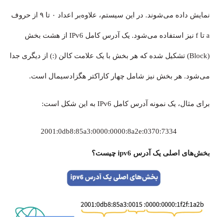
نمایش داده می‌شوند. در این سیستم، علاوه‌بر اعداد ۰ تا ۹ از حروف
a تا f نیز استفاده می‌شود. یک آدرس کامل IPv6 از هشت بخش
(Block) تشکیل شده که هر بخش با یک علامت کالن (:) از دیگری جدا
می‌شود. هر بخش نیز شامل چهار کاراکتر هگزادسیمال است.
برای مثال، یک نمونه آدرس کامل IPv6 به این شکل است:
2001:0db8:85a3:0000:0000:8a2e:0370:7334
بخش‌های اصلی یک آدرس ipv6 چیست؟