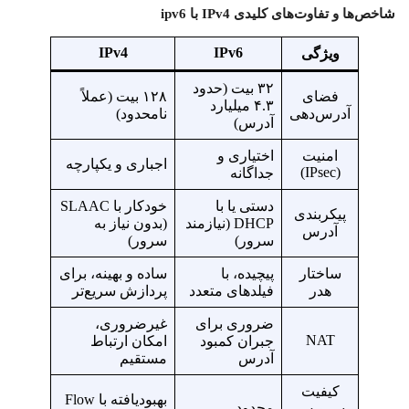
شاخص‌ها و تفاوت‌‌های کلیدی IPv4 با ipv6
IPv4
IPv6
ویژگی
۳۲ بیت (حدود
فضای
۱۲۸ بیت (عملاً
۴.۳ میلیارد
آدرس‌دهی
نامحدود)
آدرس)
امنیت
اختیاری و
اجباری و یکپارچه
(IPsec)
جداگانه
دستی یا با
خودکار با SLAAC
پیکربندی
DHCP (نیازمند
(بدون نیاز به
آدرس
سرور)
سرور)
ساختار
پیچیده، با
ساده و بهینه، برای
هدر
فیلدهای متعدد
پردازش سریع‌تر
ضروری برای
غیرضروری،
NAT
جبران کمبود
امکان ارتباط
آدرس
مستقیم
کیفیت
بهبودیافته با Flow
محدود
سرویس