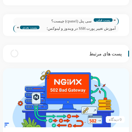
«
پست قبلی
سی پنل (cpanel) چیست؟
»
پست بعدی
آموزش تغییر پورت SSH در ویندوز و لینوکس؛
گام‌به‌گام و امن
پست های مرتبط
0 دیدگاه