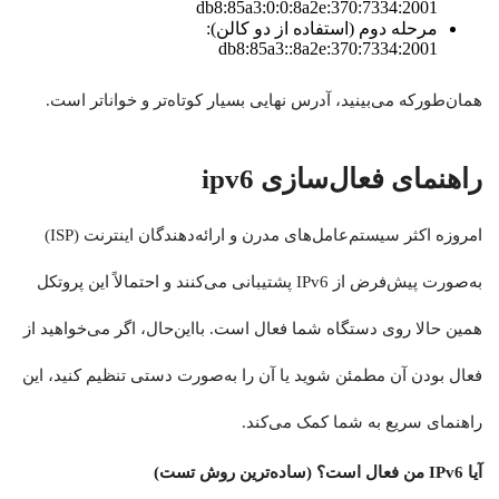
2001:db8:85a3:0:0:8a2e:370:7334
مرحله دوم (استفاده از دو کالن):
2001:db8:85a3::8a2e:370:7334
همان‌طورکه می‌بینید، آدرس نهایی بسیار کوتاه‌تر و خواناتر است.
راهنمای فعال‌سازی ipv6
امروزه اکثر سیستم‌عامل‌های مدرن و ارائه‌دهندگان اینترنت (ISP)
به‌صورت پیش‌فرض از IPv6 پشتیبانی می‌کنند و احتمالاً این پروتکل
همین حالا روی دستگاه شما فعال است. بااین‌حال، اگر می‌خواهید از
فعال بودن آن مطمئن شوید یا آن را به‌صورت دستی تنظیم کنید، این
راهنمای سریع به شما کمک می‌کند.
آیا IPv6 من فعال است؟ (ساده‌ترین روش تست)