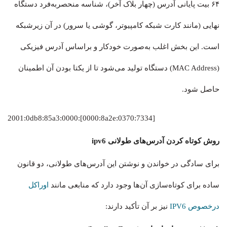
۶۴ بیت پایانی آدرس (چهار بلاک آخر)، شناسه منحصربه‌فرد دستگاه
نهایی (مانند کارت شبکه کامپیوتر، گوشی یا سرور) در آن زیرشبکه
است. این بخش اغلب به‌صورت خودکار و براساس آدرس فیزیکی
(MAC Address) دستگاه تولید می‌شود تا از یکتا بودن آن اطمینان
حاصل شود.
2001:0db8:85a3:0000:[0000:8a2e:0370:7334]
روش کوتاه کردن آدرس‌های طولانی ipv6
برای سادگی در خواندن و نوشتن این آدرس‌های طولانی، دو قانون
ساده برای کوتاه‌سازی آن‌ها وجود دارد که منابعی مانند
اوراکل
درخصوص IPV6
نیز بر آن تأکید دارند: