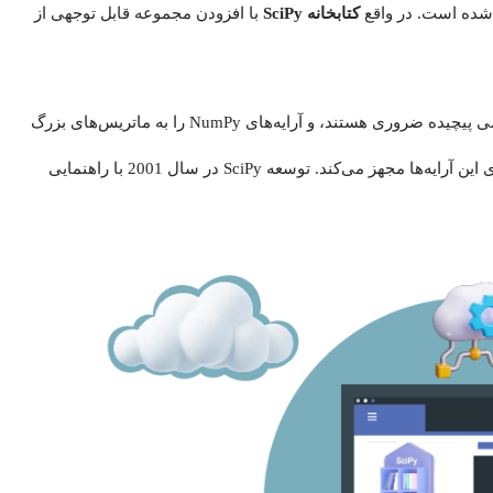
کتابخانه SciPy
با افزودن مجموعه قابل توجهی از
این الگوریتم‌ها و دستورات سطح بالا برای انجام محاسبات علمی پیچیده ضروری هستند، و آرایه‌‎های NumPy را به ماتریس‌های بزرگ
و چندبعدی به همراه مجموعه‌ای از توابع ریاضی برای کار بر روی این آرایه‌ها مجهز می‌کند. توسعه SciPy در سال 2001 با راهنمایی