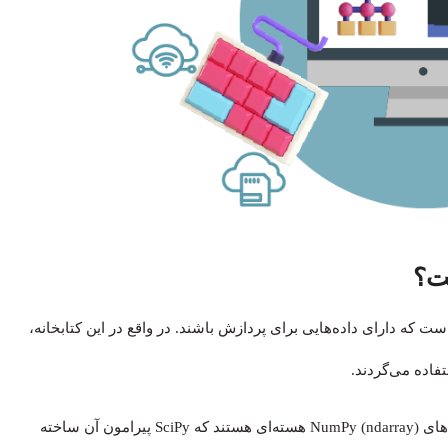
نه ساختار توالی مانند است که دارای داده‌هایی برای پردازش باشند. در واقع در این کتابخانه،
فاده می‌گردند.
این آرایه‌ها معمولاً توسط کتابخانه NumPy ارائه می‌شوند. آرایه‌های NumPy (ndarray) هسته‌ای هستند که SciPy پیرامون آن ساخته