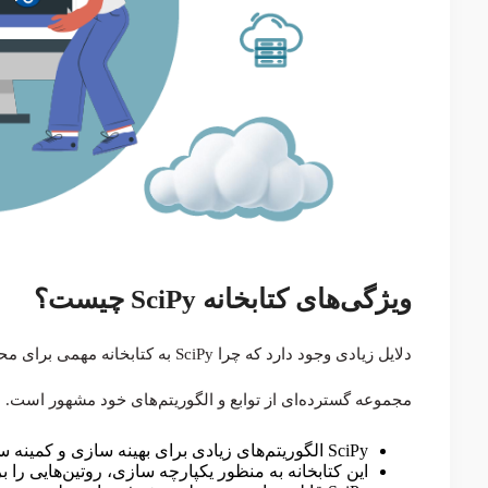
ویژگی‌های کتابخانه SciPy چیست؟
دلایل زیادی وجود دارد که چرا SciPy به کتابخانه مهمی برای محاسبات علمی تبدیل شده است.
مجموعه گسترده‌ای از توابع و الگوریتم‌های خود مشهور است. 
SciPy الگوریتم‌های زیادی برای بهینه سازی و کمینه سازی تابع (اسکالر یا چند بعدی)، برازش منحنی و ریشه‌یابی دارد.
این کتابخانه به منظور یکپارچه سازی، روتین‌هایی را بر