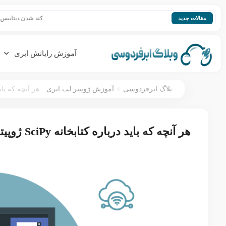
کند شدن دیتابیس؛ افزایش سرع
مقالات جدید
آموزش رایانش ابری
:
>
بلاگ ابرفردوسی
آموزش ژوپیتر لب ابری
هر آنچه که باید درباره ک
هر آنچه که باید درباره کتابخانه SciPy ژوپیترلب بدانید!