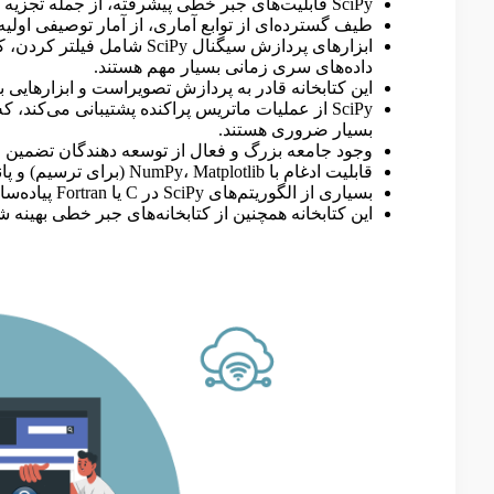
SciPy قابلیت‌های جبر خطی پیشرفته، از جمله تجزیه ماتریس و حل کننده سیستم‌های خطی دارد.
طیف گسترده‌ای از توابع آماری، از آمار توصیفی اولیه 
ابزارهای پردازش سیگنال iPy
داده‌های سری زمانی بسیار مهم هستند.
این کتابخانه قادر به پردازش تصویراست و ابزارهایی بر
SciPy از عملیات ماتریس پراکنده پشتیبانی می‌کن
بسیار ضروری هستند.
وجود جامعه بزرگ و فعال از توسعه دهندگان تضمین می‌کند که SciPy به طور مداوم به‌روز، مستند و
قابلیت ادغام با NumPy، Matplotlib (برای ترسیم) و پانداها (برای دستکاری داده‌ها) دارد.
بسیاری از الگوریتم‌های SciPy در C یا Fortran پیاده‌سازی می‌شوند و کارایی بالایی دارند.
این کتابخانه همچنین از کتابخانه‌های جبر خطی بهینه شده مانند BLAS و LAPACK اس