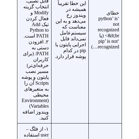
فایل نصبی،
این خطا تقریباً
انتخاب گزینه
همیشه در
Modify و
خطای
ویندوز رخ
‘python’ is
فعال کردن
می‌دهد و به این
not
تیک Add
معناست که
recognized
Python to
سیستم‌عامل
&lt;br> (یا
PATH است.
نمی‌داند فایل
‘pip’ is not
۲. افزودن
اجرایی پایتون یا
recognized…)
دستی به
pip در کدام
PATH: (برای
پوشه قرار دارد.
کاربران
حرفه‌ای‌تر)
مسیر نصب
پایتون و پوشه
Scripts آن را
به متغیرهای
محیطی
(Environment
Variables)
ویندوز اضافه
کنید.
۱- از فلگ –
user استفاده