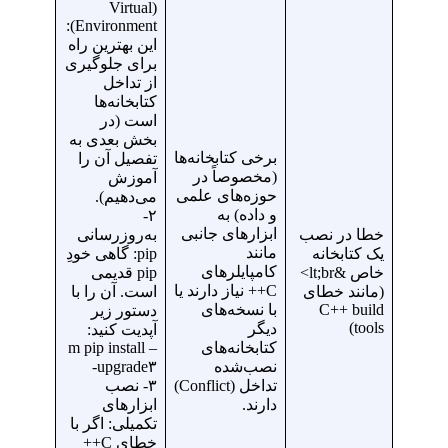
(Virtual
Environment):
این بهترین راه
برای جلوگیری
از تداخل
کتابخانه‌ها
است (در
بخش بعدی به
برخی کتابخانه‌ها
تفصیل آن را
(مخصوصاً در
آموزش
حوزه‌های علمی
می‌دهیم).
و داده) به
۲-
ابزارهای جانبی
خطا در نصب
به‌روزرسانی
مانند
یک کتابخانه
pip: گاهی خودِ
کامپایلرهای
خاص &lt;br>
pip قدیمی
C++ نیاز دارند یا
(مانند خطای
است. آن را با
C++ build
با نسخه‌های
دستور زیر
tools)
دیگر
آپدیت کنید:
کتابخانه‌های
m pip install –
نصب‌شده
upgrade۳-
تداخل (Conflict)
۳- نصب
دارند.
ابزارهای
تکمیلی: اگر با
خطای C++