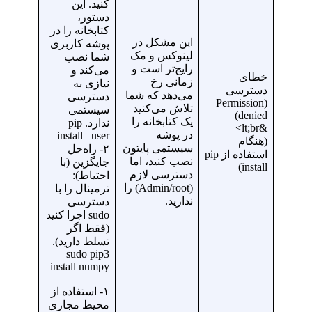
کنید. این
دستور،
کتابخانه را در
این مشکل در
پوشه کاربری
لینوکس و مک
شما نصب
رایج‌تر است و
می‌کند و
خطای
زمانی رخ
نیازی به
دسترسی
می‌دهد که شما
دسترسی
(Permission
تلاش می‌کنید
سیستمی
denied)
یک کتابخانه را
ندارد. pip
&lt;br>
در پوشه
install –user
(هنگام
سیستمی پایتون
۲- راه‌حل
استفاده از pip
نصب کنید، اما
جایگزین (با
install)
دسترسی لازم
احتیاط):
(Admin/root) را
ترمینال را با
ندارید.
دسترسی
sudo اجرا کنید
(فقط اگر
تسلط دارید).
sudo pip3
install numpy
۱- استفاده از
محیط مجازی