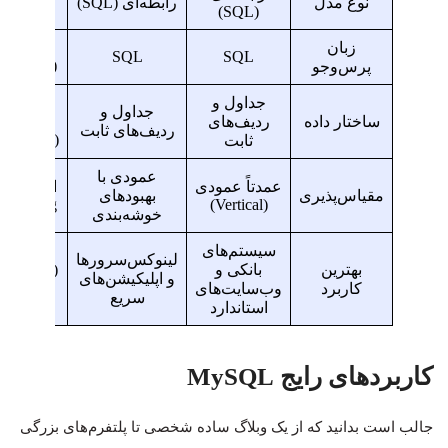
نوع مدل
رابطه‌ای (SQL)
(NoSQL)
(SQL)
زبان
MQL
SQL
SQL
SON-like)
پرس‌وجو
جداول و
اسناد
جداول و
ساختار داده
ردیف‌های
منعطف
ردیف‌های ثابت
(Documents)
ثابت
عمودی با
عمدتاً عمودی
افقی 
مقیاس‌پذیری
بهبودهای
 Sharding)
(Vertical)
خوشه‌بندی
سیستم‌های
کلان‌داد
لینوکس‌سرورها
بهترین
بانکی و
و اپلیکیشن‌های
کاربرد
وب‌سایت‌های
کارهای
سریع
eal-time
استاندارد
کاربردهای رایج MySQL
جالب است بدانید که از یک وبلاگ ساده شخصی تا پلتفرم‌های بزرگی