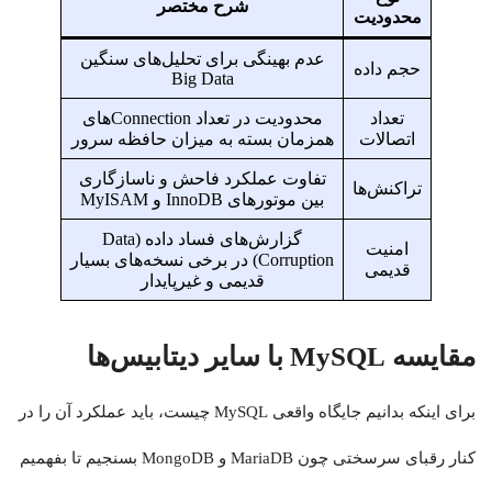
شرح مختصر
محدودیت
عدم بهینگی برای تحلیل‌های سنگین
حجم داده
Big Data
تعداد
محدودیت در تعداد Connectionهای
اتصالات
همزمان بسته به میزان حافظه سرور
تفاوت عملکرد فاحش و ناسازگاری
تراکنش‌ها
بین موتورهای InnoDB و MyISAM
گزارش‌های فساد داده (Data
امنیت
Corruption) در برخی نسخه‌های بسیار
قدیمی
قدیمی و غیرپایدار
مقایسه MySQL با سایر دیتابیس‌ها
برای اینکه بدانیم جایگاه واقعی MySQL چیست، باید عملکرد آن را در
کنار رقبای سرسختی چون MariaDB و MongoDB بسنجیم تا بفهمیم