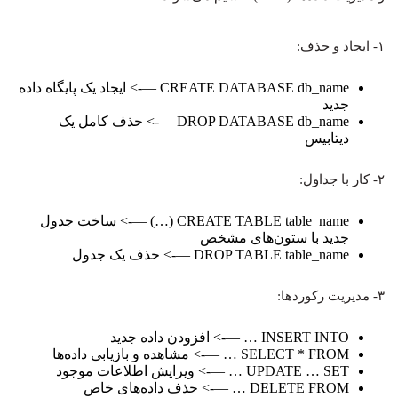
۱- ایجاد و حذف:
CREATE DATABASE db_name —-> ایجاد یک پایگاه داده
جدید
DROP DATABASE db_name —-> حذف کامل یک
دیتابیس
۲- کار با جداول:
CREATE TABLE table_name (…) —-> ساخت جدول
جدید با ستون‌های مشخص
DROP TABLE table_name —-> حذف یک جدول
۳- مدیریت رکوردها:
INSERT INTO … —-> افزودن داده جدید
SELECT * FROM … —-> مشاهده و بازیابی داده‌ها
UPDATE … SET … —-> ویرایش اطلاعات موجود
DELETE FROM … —-> حذف داده‌های خاص