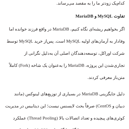
کدام‌یک زودتر ما را به مقصد می‌رساند.
تفاوت MySQL و MariaDB
اگر بخواهیم ریشه‌ای نگاه کنیم، MariaDB در واقع فرزند خوانده اما
وفادار به آرمان‌های اولیه MySQL است. پس‌از خرید MySQL توسط
شرکت اوراکل، توسعه‌دهندگان اصلی آن به‌دلیل نگرانی از
تجاری‌شدن این پروژه، MariaDB را به‌عنوان یک شاخه (Fork) کاملاً
متن‌باز معرفی کردند.
دلیل جایگزینی MariaDB در بسیاری از توزیع‌های لینوکس (مانند
دبیان و CentOS) صرفاً بحث لایسنس نیست؛ این دیتابیس در مدیریت
کوئری‌های پیچیده و تعداد اتصالات بالا (Thread Pooling) عملکرد