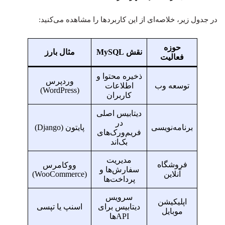
در جدول زیر، خلاصه‌ای از این کاربردها را مشاهده می‌کنید:
حوزه
نقش MySQL
مثال بارز
فعالیت
ذخیره محتوا و
وردپرس
توسعه وب
اطلاعات
(WordPress)
کاربران
دیتابیس اصلی
در
برنامه‌نویسی
پایتون (Django)
فریم‌ورک‌های
بک‌اند
مدیریت
فروشگاه
ووکامرس
سفارش‌ها و
آنلاین
(WooCommerce)
پرداخت‌ها
سرویس
اپلیکیشن
دیتابیس برای
اسنپ یا تپسی
موبایل
APIها