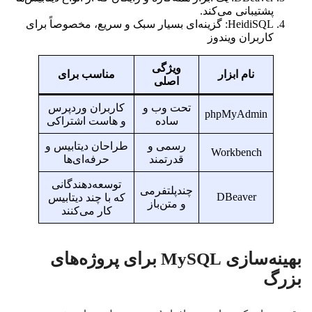
پشتیبانی می‌کند.
HeidiSQL: گزینه‌ای بسیار سبک و سریع، مخصوصاً برای
کاربران ویندوز
ویژگی
نام ابزار
مناسب برای
اصلی
تحت وب و
کاربران وردپرس
phpMyAdmin
ساده
و هاست اشتراکی
رسمی و
طراحان دیتابیس و
Workbench
قدرتمند
حرفه‌ای‌ها
توسعه‌دهندگانی
چندپلتفرمی
DBeaver
که با چند دیتابیس
و متن‌باز
کار می‌کنند
بهینه‌سازی MySQL برای پروژه‌های
بزرگ