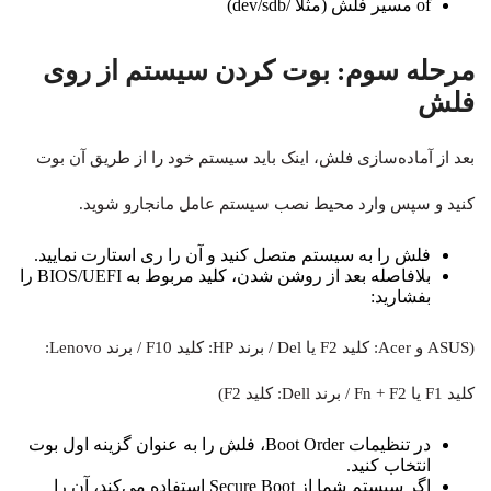
of
مسیر فلش (مثلاً
/dev/sdb
)
مرحله سوم: بوت کردن سیستم از روی
فلش
بعد از آماده‌سازی فلش، اینک باید سیستم خود را از طریق آن بوت
کنید و سپس وارد محیط نصب سیستم عامل مانجارو شوید.
فلش را به سیستم متصل کنید و آن را ری استارت نمایید.
بلافاصله بعد از روشن شدن، کلید مربوط به BIOS/UEFI را
بفشارید:
(ASUS و Acer: کلید F2 یا Del / برند HP: کلید F10 / برند Lenovo:
کلید F1 یا Fn + F2 / برند Dell: کلید F2)
در تنظیمات Boot Order، فلش را به عنوان گزینه اول بوت
انتخاب کنید.
اگر سیستم شما از Secure Boot استفاده می‌کند، آن را