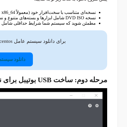
نسخه‌ای متناسب با سخت‌افزار خود (معمولاً x86_64 برای سیستم‌های معمولی) انتخاب نمایید.
نسخه DVD ISO شامل ابزارها و بسته‌های متنوع و نسخه Minimal ISO سبک‌تر و شامل امکانات پایه است.
مطمئن شوید که سیستم شما شرایط حداقلی شامل رم 2 گیگ و فضای دیسک 10 گیگ را د
برای دانلود سیستم عامل centos نسخه 8 بر روی لینک زیر کلیک نمایید:
دانلود سیست
مرحله دوم: ساخت USB بوتیبل برای نصب CentOS