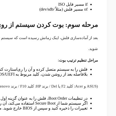
if
مسیر فایل ISO
of
مسیر فلش (مثلاً
/dev/sdb
)
مرحله سوم: بوت کردن سیستم از رو
شوید.
مراحل تنظیم ترتیب بوت:
فلش را به سیستم متصل کرده و آن را ری‌استارت کنی
بلافاصله بعد از روشن شدن، کلید مربوط به BIOS/UEFI را فشار دهید:
(ASUS و Acer: کلید F2 یا Del / برند HP: کلید F10 / برند Lenovo: کلید F1 یا Fn + F2 / برند Dell: کلید F2)
در تنظیمات Boot Order، فلش را به عنوان گزینه اول بوت قرار دهید.
اگر سیستم شما از Secure Boot استفاده می‌کند، آن را غیرفعال نمایید.
تغییرات را ذخیره کنید و سپس از BIOS خارج شوید. معمولا با F10.