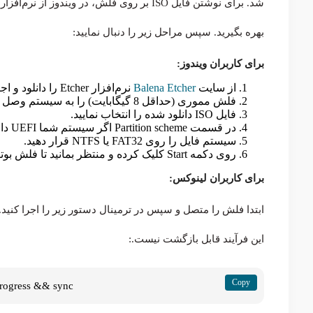
شد. برای نوشتن فایل ISO بر روی فلش، در ویندوز از نرم‌افزار Rufus یا Balena Etcher و در لینوکس از دستور
بهره بگیرید. سپس مراحل زیر را دنبال نمایید:
برای کاربران ویندوز:
از سایت
Balena Etcher
نرم‌افزار Etcher را دانلود و اجرا کنید (نیازی به نصب نیست).
فلش مموری (حداقل 8 گیگابایت) را به سیستم وصل کنید.
فایل ISO دانلود شده را انتخاب نمایید.
در قسمت Partition scheme اگر سیستم شما UEFI دارد گزینه GPT و اگر ندارد MBR را انتخاب کنید.
سیستم فایل را روی FAT32 یا NTFS قرار دهید.
روی دکمه Start کلیک کرده و منتظر بمانید تا فلش بوتیبل آماده شود.
برای کاربران لینوکس:
ابتدا فلش را متصل و سپس در ترمینال دستور زیر را اجرا کنی
این فرآیند قابل بازگشت نیست.:
progress && sync