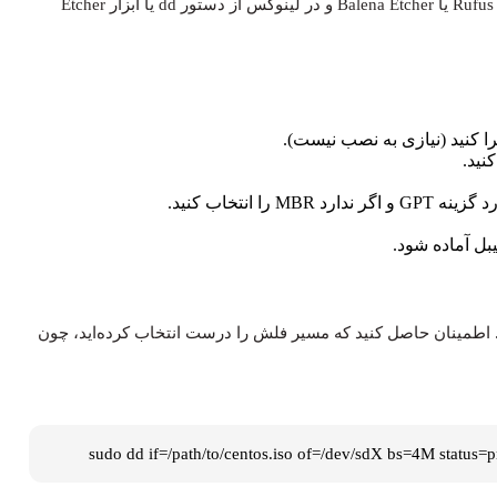
dd
یا ابزار Etcher
د. اطمینان حاصل کنید که مسیر فلش را درست انتخاب کرده‌اید، چون
sudo dd if=/path/to/centos.iso of=/dev/sdX bs=4M status=