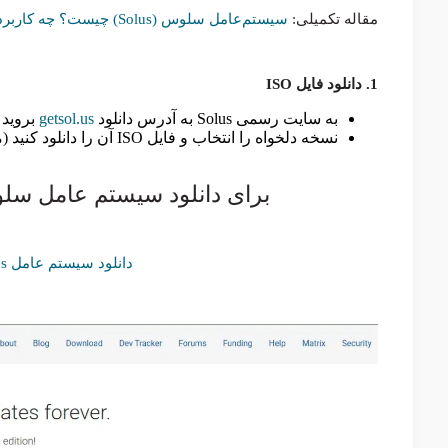
مقاله تکمیلی:
سیستم‌عامل سلوس (Solus) چیست؟ چه کاربرد و مزایایی دارد؟
1. دانلود فایل ISO
به سایت رسمی Solus به آدرس دانلود
getsol.us
بروید 
نسخه دلخواه را انتخاب و فایل ISO آن را دانلود کنید (معمولاً بین Budgie، GNOME و MATE یکی را انتخاب می‌کنند).
برای دانلود سیستم عامل سلوس (Solus) از لینک زیر اق
دانلود سیستم عامل solus (مناسب همه سیستم‌ها)