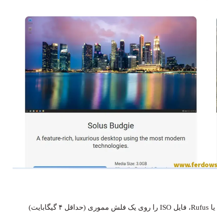
در اولین مرحله با استفاده از نرم‌افزارهایی مثل Balena Etcher یا Rufus، فایل ISO را روی یک فلش مموری (حداقل ۴ گیگابایت)