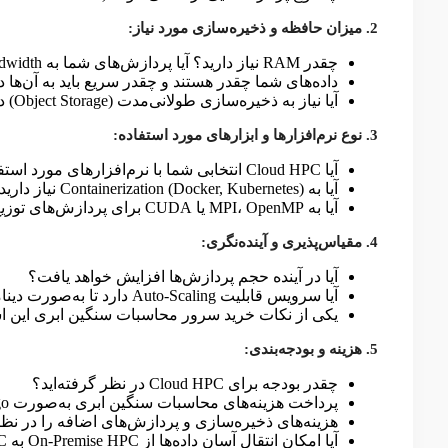
2. میزان حافظه و ذخیره‌سازی مورد نیاز:
چقدر RAM نیاز دارید؟ آیا پردازش‌های شما به High Memory Bandwidth نیاز دارند؟
داده‌های شما چقدر هستند و چقدر سریع باید به آن‌ها
آیا نیاز به ذخیره‌سازی طولانی‌مدت (Object Storage) دارید یا ذخیره‌سازی پرسرعت (NVMe SSD)؟
3. نوع نرم‌افزارها و ابزارهای مورد استفاده:
آیا Cloud HPC انتخابی شما با نرم‌افزارهای مورد استفاده‌تان سازگار است؟
آیا به Containerization (Docker, Kubernetes) نیاز دارید؟
آیا به MPI، OpenMP یا CUDA برای پردازش‌های توزیع‌شده نیاز دارید؟
4. مقیاس‌پذیری و آینده‌نگری:
آیا در آینده حجم پردازش‌ها افزایش خواهد یافت؟
آیا سرویس قابلیت Auto-Scaling دارد تا به‌صورت دینامیک منابع را کاهش یا افزایش دهد؟
یکی از نکات خرید سرور محاسبات سنگین ابری این ا
5. هزینه و بودجه‌بندی:
چقدر بودجه برای Cloud HPC در نظر گرفته‌اید؟
پرداخت هزینه‌های محاسبات سنگین ابری به‌صورت Pay-as-you-go برای شما بهتر است یا اشتراکی؟
هزینه‌های ذخیره‌سازی و پردازش‌های اضافه را در نظر 
آیا امکان انتقال آسان داده‌ها از On-Premise HPC به Cloud HPC وجود دارد؟