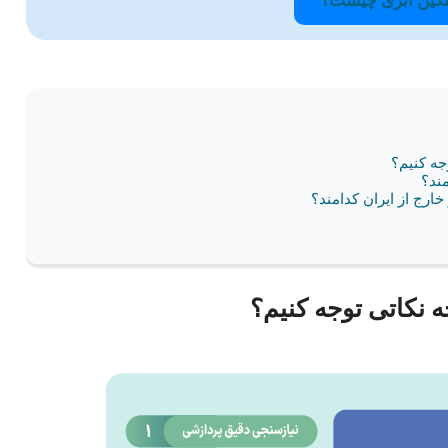
گین ابری چیست؟
ند؟