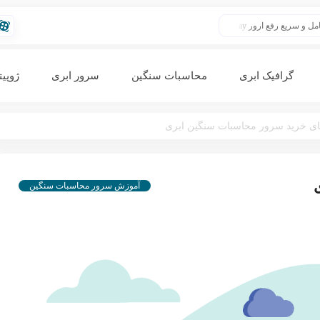
ورک‌استیشن مهندسی (Workstation) چیست؟
راه‌اندازی VDI (د
گرافیک ابری
محاسبات سنگین
سرور ابری
ژوپیت
ای خرید سرور محاسبات سنگین ابری
آموزش سرور محاسبات سنگین