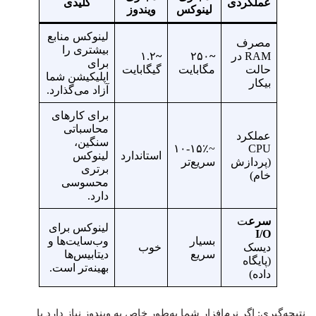
عملکردی
کلیدی
لینوکس
ویندوز
لینوکس منابع
مصرف
بیشتری را
RAM در
~
۲۵۰
~
۱.۲
برای
حالت
مگابایت
گیگابایت
اپلیکیشن شما
بیکار
آزاد می‌گذارد.
برای کارهای
محاسباتی
عملکرد
سنگین،
~۱۰-۱۵٪
CPU
استاندارد
لینوکس
(پردازش
سریع‌تر
برتری
خام)
محسوسی
دارد.
سرع
ت
لینوکس برای
I/O
بسیار
وب‌سایت‌ها و
دیسک
خوب
سریع
دیتابیس‌ها
(پایگاه
بهینه‌تر است.
داده)
نتیجه‌گیری: اگر نرم‌افزار شما به‌طور خاص به ویندوز نیاز دارد یا