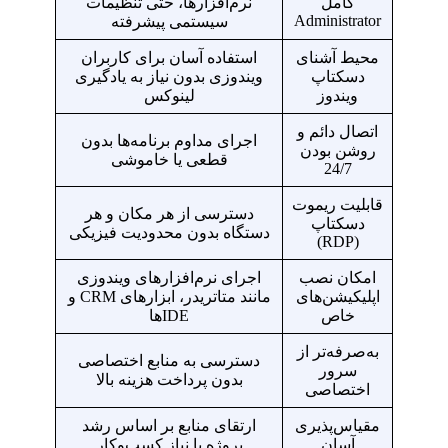
کامل
نرم‌افزارها، حتی تنظیمات
Administrator
سیستمی پیشرفته
محیط آشنای
استفاده آسان برای کاربران
دسکتاپ
ویندوزی بدون نیاز به یادگیری
ویندوز
لینوکس
اتصال دائم و
اجرای مداوم برنامه‌ها بدون
روشن بودن
قطعی یا خاموشی
24/7
قابلیت ریموت
دسترسی از هر مکان و هر
دسکتاپ
دستگاه بدون محدودیت فیزیکی
(RDP)
امکان نصب
اجرای نرم‌افزارهای ویندوزی
اپلیکیشن‌های
مانند متاتریدر، ابزارهای CRM و
خاص
IDEها
به‌صرفه‌تر از
دسترسی به منابع اختصاصی
سرور
بدون پرداخت هزینه بالا
اختصاصی
مقیاس‌پذیری
ارتقای منابع بر اساس رشد
آسان
پروژه یا نیاز کسب‌وکار