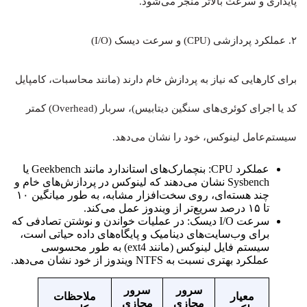
پایداری و سرعت بالاتر منجر می‌شود.
۲. عملکرد پردازشی (CPU) و سرعت دیسک (I/O)
برای کارهایی که نیاز به پردازش خام دارند (مانند محاسبات، کامپایل
کد یا اجرای کوئری‌های سنگین دیتابیس)، سربار (Overhead) کمتر
سیستم‌عامل لینوکس، خود را نشان می‌دهد.
عملکرد CPU: بنچمارک‌های استاندارد مانند Geekbench یا
Sysbench نشان می‌دهند که لینوکس در پردازش‌های خام و
چند هسته‌ای، روی سخت‌افزار مشابه، به طور میانگین ۱۰
تا ۱۵ درصد سریع‌تر از ویندوز عمل می‌کند.
سرعت I/O دیسک: در عملیات خواندن و نوشتن تصادفی که
برای وب‌سایت‌های دینامیک و پایگاه‌های داده حیاتی است،
سیستم فایل لینوکس (مانند ext4) به طور محسوسی
عملکرد بهتری نسبت به NTFS ویندوز از خود نشان می‌دهد.
سرور
سرور
معیار
ملاحظات
مجازی
مجازی