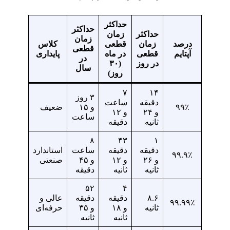
حداکثر
حداکثر
حداکثر
زمان
زمان
درصد
زمان
قطعی
کلاس
قطعی
آپتایم
قطعی
در ماه
پایداری
در
در روز
(۳۰
سال
روز)
۷
۱۴
۳ روز
دقیقه
ساعت
۹۹٪
و ۱۵
ضعیف
و ۲۴
و ۱۲
ساعت
ثانیه
دقیقه
۸
۴۳
۱
دقیقه
دقیقه
ساعت
استاندارد
۹۹.۹٪
و ۲۶
و ۱۲
و ۴۵
صنعتی
ثانیه
ثانیه
دقیقه
۵۲
۴
۸.۶
دقیقه
دقیقه
عالی و
۹۹.۹۹٪
ثانیه
و ۱۸
و ۳۵
حرفه‌ای
ثانیه
ثانیه