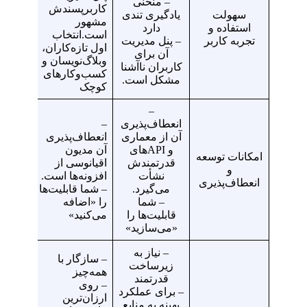
– منحنی
کاربرپسندش
– یادگ
سهولت
یادگیری تندی
مشهور
به زما
استفاده و
دارد
است.انتخاب
بیشتری
تجربه کاربر
– پنل مدیریت
اول تازه‌کاران،
دارد ام
آن برای
وبلاگ‌نویسان و
اندازه 
کاربران ناآشنا
کسب‌وکارهای
تخصصی
مشکل است.
کوچک
پیچیده
–
– ترکیب
انعطاف‌پذیری
–
قابلیت
آن از معماری
انعطاف‌پذیری
داخلی
و APIهای
آن مدیون
امکانات توسعه
افزونه
قدرتمندش
اقیانوسی از
و
کاربرد
نشأت
افزونه‌ها است.
انعطاف‌پذیری
ارائه م
می‌گیرد.
– شما قابلیت‌ها
– یک گ
– شما
را «اضافه
میانی 
قابلیت‌ها را
می‌کنید»
توسعه‌
«می‌سازید»
– نیاز به
– سازگار با
زیرساخت
همه‌چیز
قدرتمند
– روی
– برای عملکرد
ارزان‌ترین
– بین 
بهینه به منابع