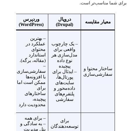
برای شما مناسب‌تر است.
دروپال
وردپرس
جو
معیار مقایسه
(Joomla)
(WordPress)
(Drupal)
–
– بهترین
انعطاف
– یک چارچوب
عملکرد در
بیشتر
واقعی برای
محتوای
به ور
مدل‌سازی هر
استاندارد
دارد (مث
نوع داده
(مقاله، برگه).
استفاده
–
پیچیده
ساختار محتوا و
قالب‌ه
سفارشی‌سازی
– ایدئال برای
سفارشی‌سازی
مختلف
با افزونه‌ها
پورتال‌ها،
صفحا
ممکن است اما
سایت‌های
متفاوت
برای
داده‌محور و
به قد
ساختارهای
پلتفرم‌های
ساختا
پیچیده،
سفارشی
دروپال
محدودیت دارد
نمی‌رس
– برای همه
– کمی
برای
– به سادگی و
پیچیده‌
توسعه‌دهندگان
پنل مدیریت
وردپر