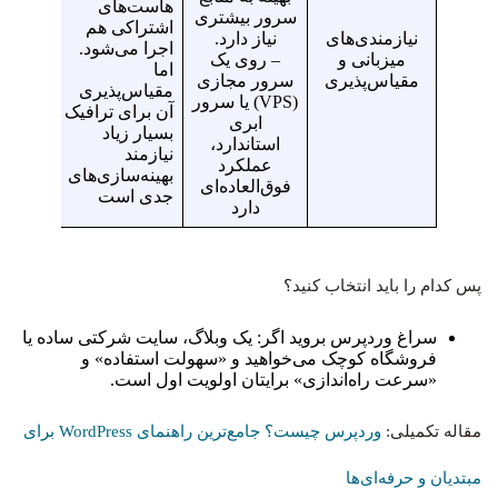
هاست‌های
و دروپ
سرور بیشتری
اشتراکی هم
می‌گیرد
نیازمندی‌های
نیاز دارد.
اجرا می‌شود.
هاست
میزبانی و
– روی یک
اما
اشترا
مقیاس‌پذیری
سرور مجازی
مقیاس‌پذیری
معمولی
(VPS) یا سرور
آن برای ترافیک
بیشتر
ابری
بسیار زیاد
می‌کند
استاندارد،
نیازمند
عملکرد
بهینه‌سازی‌های
فوق‌العاده‌ای
جدی است
دارد
پس کدام را باید انتخاب کنید؟
سراغ وردپرس بروید اگر: یک وبلاگ، سایت شرکتی ساده یا
فروشگاه کوچک می‌خواهید و «سهولت استفاده» و
«سرعت راه‌اندازی» برایتان اولویت اول است.
مقاله تکمیلی:
وردپرس چیست؟ جامع‌ترین راهنمای WordPress برای
مبتدیان و حرفه‌ای‌ها