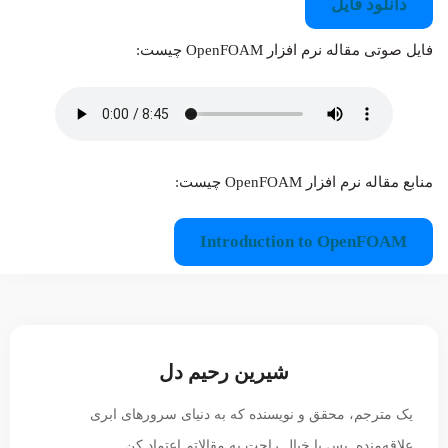
دانلود فایل
فایل صوتی مقاله نرم افزار OpenFOAM چیست:
منابع مقاله نرم افزار OpenFOAM چیست:
Introduction to OpenFOAM
شیرین رحیم دل
یک مترجم، محقق و نویسنده که به دنیای سرورهای ابری
علاقه‌منده. پس با خیال راحت به مقالاتم اعتماد کن.