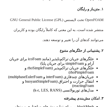
۱. متن‌باز و رایگان
OpenFOAM تحت لایسنس GNU General Public License (GPL)
منتشر شده است، به این معنی که کاملاً رایگان بوده و کاربران
می‌توانند کدهای آن را تغییر و توسعه دهند.
۲. پشتیبانی از حلگرهای متنوع
حلگرهای جریان تراکم‌ناپذیر (مانند
icoFoam
برای جریان
آرام و
simpleFoam
برای جریان پایا)
حلگرهای جریان تراکم‌پذیر (
rhoSimpleFoam
و
)
rhoPimpleFoam
جریان‌های چندفازی (
interFoam
و
multiphaseEulerFoam
)
انتقال حرارت و احتراق (
buoyantSimpleFoam
و
)
reactingFoam
مدل‌های توربولانسی (
RANS
,
LES
,
k-ε
)
۳. امکان مش‌بندی پیشرفته
blockMesh
→ برای تولید مش‌های ساختاری و منظم