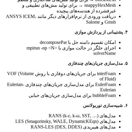
snappyHexMesh
→ برای تولید مش‌های تطبیقی و
غیرفشرده از هندسه‌های پیچیده
دریافت ورودی از نرم‌افزارهای دیگر مانند ANSYS ICEM،
Gmsh و Salome
۴. پشتیبانی از پردازش موازی
امکان تقسیم دامنه حل با
decomposePar
اجرای حلگر در حالت موازی با
mpirun -np <N>
solverName
۵. مدل‌سازی جریان‌های چندفازی
interFoam
برای جریان‌های دوفازی با روش VOF (Volume
of Fluid)
EulerFoam
برای مدل‌سازی جریان‌های چندفازی Eulerian-
Eulerian
bubbleFoam
برای مدل‌سازی جریان‌های حبابی
۶. شبیه‌سازی توربولانس
مدل‌های RANS (
, …)
SST
,
k-ω
,
k-ε
مدل‌های LES (
)
DynamicKEqn
,
WALE
,
Smagorinsky
مدل‌های هیبریدی RANS-LES (
)
DDES
,
DES