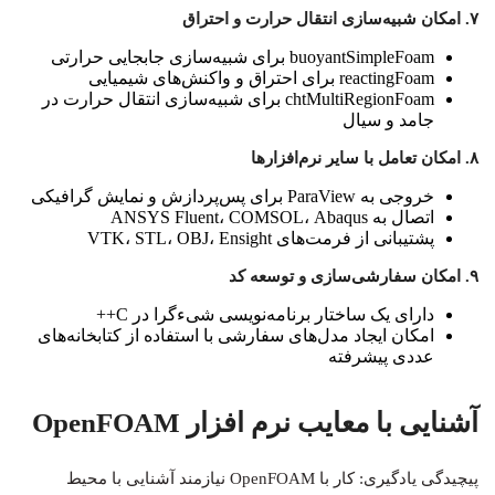
۷. امکان شبیه‌سازی انتقال حرارت و احتراق
buoyantSimpleFoam
برای شبیه‌سازی جابجایی حرارتی
reactingFoam
برای احتراق و واکنش‌های شیمیایی
chtMultiRegionFoam
برای شبیه‌سازی انتقال حرارت در
جامد و سیال
۸. امکان تعامل با سایر نرم‌افزارها
خروجی به ParaView برای پس‌پردازش و نمایش گرافیکی
اتصال به ANSYS Fluent، COMSOL، Abaqus
پشتیبانی از فرمت‌های VTK، STL، OBJ، Ensight
۹. امکان سفارشی‌سازی و توسعه کد
دارای یک ساختار برنامه‌نویسی شیءگرا در C++
امکان ایجاد مدل‌های سفارشی با استفاده از کتابخانه‌های
عددی پیشرفته
آشنایی با معایب نرم افزار OpenFOAM
پیچیدگی یادگیری: کار با OpenFOAM نیازمند آشنایی با محیط