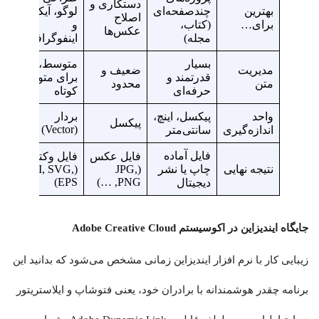
دستکاری و
بهترین
چندصفحه‌ای
لوگو، آیکون
اصلاح
برای…
(کتاب،
و
عکس‌ها
مجله)
اینفوگرافیک
بسیار
متوسط،
مدیریت
ضعیف و
قدرتمند و
برای متون
متن
محدود
حرفه‌ای
کوتاه
واحد
پیکسل، اینچ،
بردار
پیکسل
(Vector)
اندازه‌گیری
سانتی‌متر
فایل آماده
فایل عکس
فایل وکتور
نتیجه نهایی
چاپ یا نشر
(JPG,
(AI, SVG,
EPS)
PNG, …)
دیجیتال
جایگاه ایندیزاین در اکوسیستم Adobe Creative Cloud
زیبایی کار با نرم افزار ایندیزاین زمانی مشخص می‌شود که بدانید این
برنامه چقدر هوشمندانه با برادران خود، یعنی فتوشاپ و ایلاستریتور