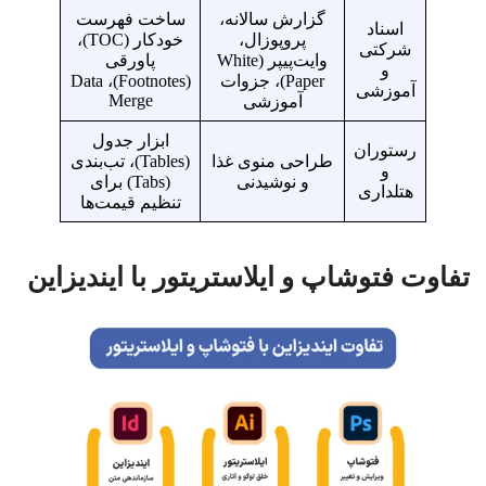
گزارش سالانه،
ساخت فهرست
اسناد
پروپوزال،
خودکار (TOC)،
شرکتی
وایت‌پیپر (White
پاورقی
و
Paper)، جزوات
(Footnotes)، Data
آموزشی
Merge
آموزشی
ابزار جدول
رستوران
طراحی منوی غذا
(Tables)، تب‌بندی
و
و نوشیدنی
(Tabs) برای
هتلداری
تنظیم قیمت‌ها
تفاوت فتوشاپ و ایلاستریتور با ایندیزاین