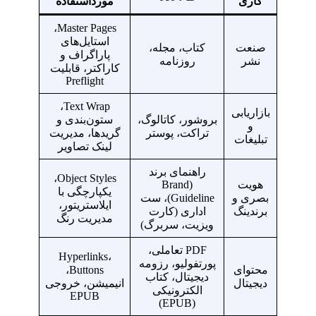
کاری
مورداستفاده
Master Pages،
استایل‌های
صنعت
کتاب، مجله،
پاراگراف و
نشر
روزنامه
کاراکتر، قابلیت
Preflight
Text Wrap،
بازاریابی
بروشور، کاتالوگ،
ستون‌بندی و
و
تراکت، پوستر
گریدها، مدیریت
تبلیغات
لینک تصاویر
راهنمای برند
Object Styles،
هویت
(Brand
یکپارچگی با
بصری و
Guideline)، ست
ایلاستریتور،
برندینگ
اداری (کارت
مدیریت رنگ
ویزیت، سربرگ)
PDF تعاملی،
Hyperlinks،
پورتفولیو، رزومه
محتوای
Buttons،
دیجیتال، کتاب
دیجیتال
انیمیشن، خروجی
الکترونیکی
EPUB
(EPUB)