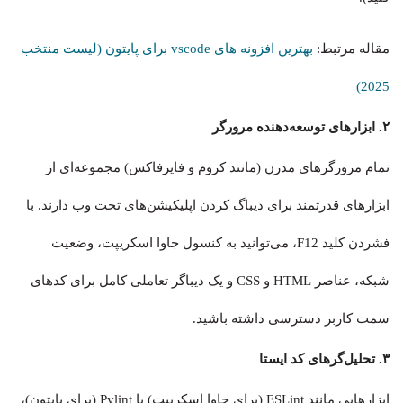
مقاله مرتبط:
بهترین افزونه های vscode برای پایتون (لیست منتخب
2025)
۲. ابزارهای توسعه‌دهنده مرورگر
تمام مرورگرهای مدرن (مانند کروم و فایرفاکس) مجموعه‌ای از
ابزارهای قدرتمند برای دیباگ کردن اپلیکیشن‌های تحت وب دارند. با
فشردن کلید F12، می‌توانید به کنسول جاوا اسکریپت، وضعیت
شبکه، عناصر HTML و CSS و یک دیباگر تعاملی کامل برای کدهای
سمت کاربر دسترسی داشته باشید.
۳. تحلیل‌گرهای کد ایستا
ابزارهایی مانند ESLint (برای جاوا اسکریپت) یا Pylint (برای پایتون)،