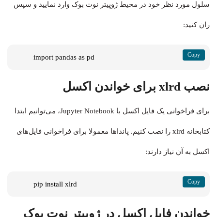
سلول مورد نظر خود در محیط ژوپیتر نوت بوک وارد نمایید و سپس
ران کنید:
import pandas as pd
نصب xlrd برای خواندن اکسل
برای فراخوانی یک فایل اکسل با Jupyter Notebook، می‌توانیم ابتدا
کتابخانه xlrd را نصب کنیم. پانداها معمولا برای فراخوانی فایل‌های
اکسل به آن نیاز دارند:
pip install xlrd
خواندن فایل اکسل در ژوپیتر نوت بوک