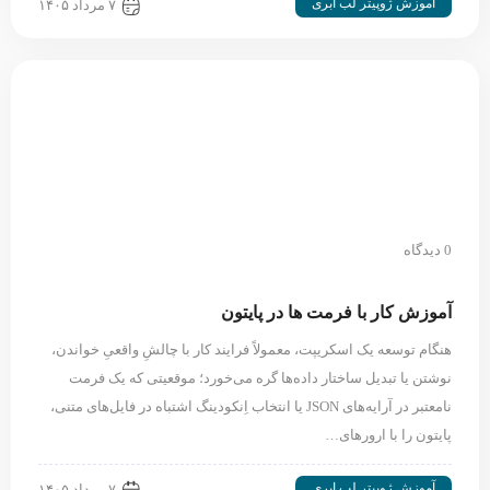
آموزش ژوپیتر لب ابری
۷ مرداد ۱۴۰۵
0 دیدگاه
آموزش کار با فرمت ها در پایتون
هنگام توسعه یک اسکریپت، معمولاً فرایند کار با چالشِ واقعیِ خواندن،
نوشتن یا تبدیل ساختار داده‌ها گره می‌خورد؛ موقعیتی که یک فرمت
نامعتبر در آرایه‌های JSON یا انتخاب اِنکودینگ اشتباه در فایل‌های متنی،
پایتون را با ارورهای…