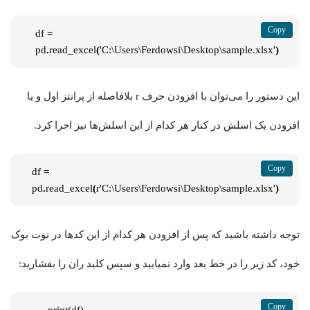
df 
=
pd
.
read_excel
(
'C:\Users\Ferdowsi\Desktop\sample.xlsx'
)
این دستور را می‌توان با افزودن حرف r بلافاصله از پرانتز اول و یا
افزودن یک اسلش در کنار هر کدام از این اسلش‌ها نیز اجرا کرد.
df 
=
pd
.
read_excel
(
r'C:\Users\Ferdowsi\Desktop\sample.xlsx'
)
توجه داشته باشید که پس از افزودن هر کدام از این کدها در نوت بوک
خود، کد زیر را در خط بعد وارد نمیایید و سپس کلید ران را بفشارید:
print(df)