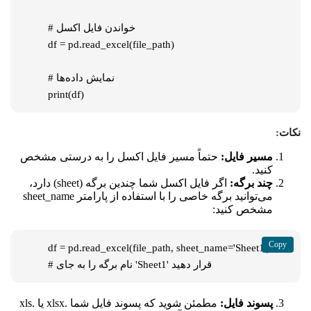
# خواندن فایل اکسل

df = pd.read_excel(file_path)

# نمایش داده‌ها

print(df)
نکات:
مسیر فایل:
حتماً مسیر فایل اکسل را به درستی مشخص
کنید.
چند برگه:
اگر فایل اکسل شما چندین برگه (sheet) دارد،
می‌توانید برگه خاصی را با استفاده از پارامتر
sheet_name
مشخص کنید:
df = pd.read_excel(file_path, sheet_name='Sheet1')  
# نام برگه را به جای 'Sheet1' قرار دهید
پسوند فایل:
مطمئن شوید که پسوند فایل شما
.xlsx
یا
.xls