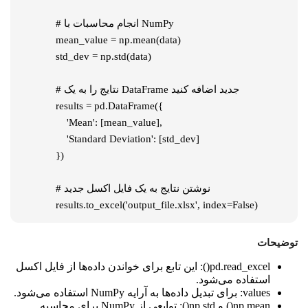
   # انجام محاسبات با NumPy

   mean_value = np.mean(data)

   std_dev = np.std(data)

   # نتایج را به یک DataFrame جدید اضافه کنید

   results = pd.DataFrame({

       'Mean': [mean_value],

       'Standard Deviation': [std_dev]

   })

   # نوشتن نتایج به یک فایل اکسل جدید

   results.to_excel('output_file.xlsx', index=False)
توضیحات
pd.read_excel()
: این تابع برای خواندن داده‌ها از فایل اکسل
استفاده می‌شود.
values
: برای تبدیل داده‌ها به آرایه NumPy استفاده می‌شود.
np.mean()
و
np.std()
: توابعی از NumPy برای محاسبه