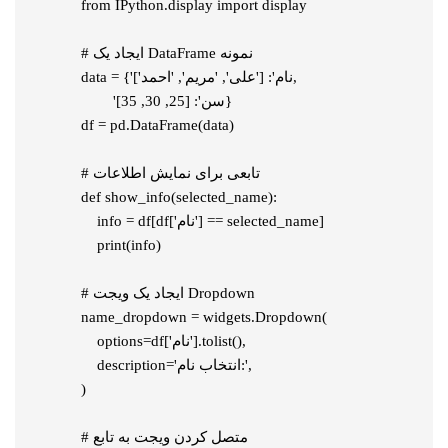
   from IPython.display import display

   # ایجاد یک DataFrame نمونه

   data = {'نام': ['علی', 'مریم', 'احمد'],

           'سن': [25, 30, 35]}

   df = pd.DataFrame(data)

   # تابعی برای نمایش اطلاعات

   def show_info(selected_name):

       info = df[df['نام'] == selected_name]

       print(info)

   # ایجاد یک ویجت Dropdown

   name_dropdown = widgets.Dropdown(

       options=df['نام'].tolist(),

       description='انتخاب نام:',

   )

   # متصل کردن ویجت به تابع
