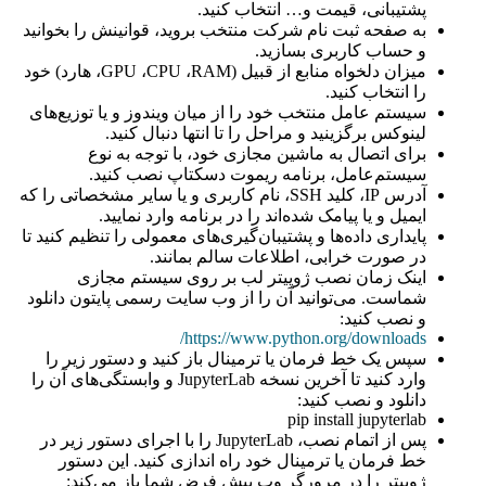
پشتیبانی، قیمت‌ و… انتخاب کنید.
به صفحه ثبت نام شرکت منتخب بروید، قوانینش را بخوانید
و حساب کاربری بسازید.
میزان دلخواه منابع از قبیل (GPU ،CPU ،RAM، هارد) خود
را انتخاب کنید.
سیستم عامل منتخب خود را از میان ویندوز و یا توزیع‌های
لینوکس برگزینید و مراحل را تا انتها دنبال کنید.
برای اتصال به ماشین مجازی خود، با توجه به نوع
سیستم‌عامل، برنامه ریموت دسکتاپ نصب کنید.
آدرس IP، کلید SSH، نام کاربری و یا سایر مشخصاتی را که
ایمیل و یا پیامک شده‌اند را در برنامه وارد نمایید.
پایداری داده‌ها و پشتیبان‌گیری‌های معمولی را تنظیم کنید تا
در صورت خرابی، اطلاعات سالم بمانند.
اینک زمان نصب ژوپیتر لب بر روی سیستم مجازی
شماست. می‌توانید آن را از وب سایت رسمی پایتون دانلود
و نصب کنید:
https://www.python.org/downloads/
سپس یک خط فرمان یا ترمینال باز کنید و دستور زیر را
وارد کنید تا آخرین نسخه JupyterLab و وابستگی‌های آن را
دانلود و نصب کنید:
pip install jupyterlab
پس از اتمام نصب، JupyterLab را با اجرای دستور زیر در
خط فرمان یا ترمینال خود راه اندازی کنید. این دستور
ژوپیتر را در مرورگر وب پیش فرض شما باز می‌کند: