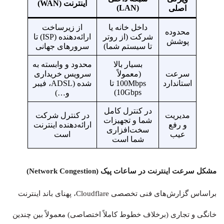
اینترنت (WAN)
(LAN)
اصلی
داخل خانه یا
از زیرساخت
محدوده
شرکت (از روتر
ارائه‌دهنده (ISP) تا
پوشش
تا سیستم شما)
سرورهای جهانی
بسیار بالا
محدود و وابسته به
سرعت
(معمولاً
سرویس خریداری
استاندارد
100Mbps تا
شده (ADSL، فیبر
10Gbps)
و…)
در کنترل کامل
مدیریت
در کنترل شرکت
شما و تجهیزات
و رفع
ارائه‌دهنده اینترنت
سخت‌افزاری
عیب
است
شما است
مشکل سرعت اینترنت در ساعات پیک (Network Congestion)
براساس گزارش‌های فنی تخصصی Cloudflare، پهنای باند اینترنت
خانگی و تجاری (برخلاف خطوط کاملاً اختصاصی) معمولاً بین چندین