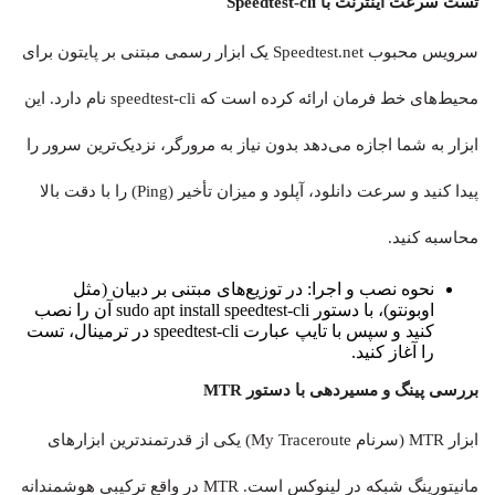
تست سرعت اینترنت با Speedtest-cli
سرویس محبوب Speedtest.net یک ابزار رسمی مبتنی بر پایتون برای
محیط‌های خط فرمان ارائه کرده است که speedtest-cli نام دارد. این
ابزار به شما اجازه می‌دهد بدون نیاز به مرورگر، نزدیک‌ترین سرور را
پیدا کنید و سرعت دانلود، آپلود و میزان تأخیر (Ping) را با دقت بالا
محاسبه کنید.
نحوه نصب و اجرا: در توزیع‌های مبتنی بر دبیان (مثل
اوبونتو)، با دستور sudo apt install speedtest-cli آن را نصب
کنید و سپس با تایپ عبارت speedtest-cli در ترمینال، تست
را آغاز کنید.
بررسی پینگ و مسیردهی با دستور MTR
ابزار MTR (سرنام My Traceroute) یکی از قدرتمندترین ابزارهای
مانیتورینگ شبکه در لینوکس است. MTR در واقع ترکیبی هوشمندانه