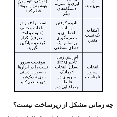
در
(گوشی، تلویزیون
ابری یا استریم
پس‌زمینه
هوشمند) را موقتاً
دستگاه‌های
قطع کنید.
دیگر
نادیده گرفتن
تست را ۳ بار در
نوسانات
ساعات مختلف
اکتفا به
لحظه‌ای و
(خلوت و اوج
یک تست
تصمیم‌گیری
مصرف) تکرار
منفرد
براساس یک
کرده و میانگین
خطای مقطعی
بگیرید.
افزایش زمان
تأخیر (Ping)
موقعیت سرور
انتخاب
به‌دلیل انتخاب
تست را در ابزارها
سرور
اتوماتیک
به‌صورت دستی
نامناسب
سروری در
روی نزدیک‌ترین
فاصله
شهر تنظیم کنید.
جغرافیایی دور
چه زمانی مشکل از زیرساخت نیست؟