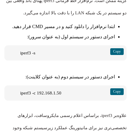
گزینه ممکن است. نرم‌افزار خط فرمانی iperf3 پهنای باند واقعی بین
دو سیستم در یک شبکه LAN را با دقت بالا اندازه می‌گیرد.
ابتدا نرم‌افزار را دانلود کنید و در مسیر CMD قرار دهید.
اجرای دستور در سیستم اول (به عنوان سرور):
iperf3 -s
اجرای دستور در سیستم دوم (به عنوان کلاینت):
iperf3 -c 192.168.1.50
علاوه‌بر iperf3، براساس اعلام رسمی مایکروسافت، ابزارهای
تخصصی‌تری نیز برای مانیتورینگ عملکرد زیرسیستم شبکه وجود