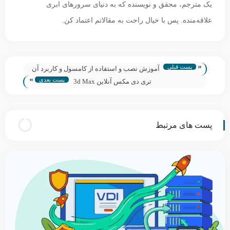
یک مترجم، محقق و نویسنده که به دنیای سرورهای ابری
علاقه‌منده. پس با خیال راحت به مقالاتم اعتماد کن.
«
پست قبلی
آموزش نصب و استفاده از کامسول و کاربرد آن
»
پست بعدی
در پردازش سریع ابری
تری دی مکس آنلاین 3d Max
پست های مرتبط