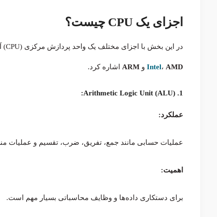
اجزای یک CPU چیست؟
در این بخش با اجزای مختلف یک واحد پردازش مرکزی (CPU) آشنا خواهیم شد. از مهم‌ترین شرکت‌های سازنده CPU می‌توان به
AMD
،
Intel
و
ARM
اشاره کرد.
1. Arithmetic Logic Unit (ALU):
عملکرد:
عملیات حسابی مانند جمع، تفریق، ضرب، تقسیم و عملیات منطقی (AND، OR، NOT) را انجام
اهمیت:
برای دستکاری داده‌ها و وظایف محاسباتی بسیار مهم است.