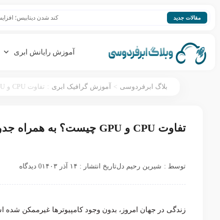
کند شدن دیتابیس؛ افزایش سرعت base
مقالات جدید
آموزش رایانش ابری
:
>
بلاگ ابرفردوسی
آموزش گرافیک ابری
تفاوت CPU و GPU چیست؟ به همراه جدول مقایسه
تفاوت CPU و GPU چیست؟ به همراه جدول مقایسه
توسط :
شیرین رحیم دل
تاریخ انتشار : ۱۴ آذر ۱۴۰۳
0 دیدگاه
زندگی در جهان امروز، بدون وجود کامپیوترها غیرممکن شده اس