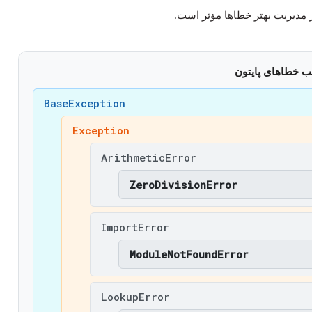
ب خطاهای پایتون
BaseException
Exception
ArithmeticError
ZeroDivisionError
ImportError
ModuleNotFoundError
LookupError