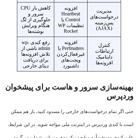
کاهش بار CPU
افزونه
مدیریت
Heartbeat
سرور و
درخواست‌های
Control یا
جلوگیری از لگ
پس‌زمینه
تنظیمات WP
هنگام ویرایش
(AJAX)
Rocket
نوشته‌ها
افزونه
رفع کندی wp-
کنترل
Perfmatters یا
admin ناشی از
ارتباطات
غیرفعال‌کردن
تلاش افزونه‌ها
داینامیک
ویجت‌های
برای دریافت
افزونه‌ها
داشبورد
دیتای خارجی
بهینه‌سازی سرور و هاست برای پیشخوان
وردپرس
حتی اگر تمام درخواست‌های خارجی را مسدود کنید، باز هم ممکن
است با کندی وردپرس در اینترنت ملی مواجه شوید. در این شرایط،
علت کندی مستقیماً به منابع و پیکربندی میزبانی شما برمی‌گردد.