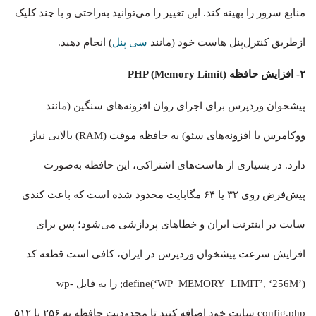
منابع سرور را بهینه کند. این تغییر را می‌توانید به‌راحتی و با چند کلیک
ازطریق کنترل‌پنل هاست خود (مانند
سی پنل
) انجام دهید.
۲- افزایش حافظه PHP (Memory Limit)
پیشخوان وردپرس برای اجرای روان افزونه‌های سنگین (مانند
ووکامرس یا افزونه‌های سئو) به حافظه موقت (RAM) بالایی نیاز
دارد. در بسیاری از هاست‌های اشتراکی، این حافظه به‌صورت
پیش‌فرض روی ۳۲ یا ۶۴ مگابایت محدود شده است که باعث کندی
سایت در اینترنت ایران و خطاهای پردازشی می‌شود؛ پس برای
افزایش سرعت پیشخوان وردپرس در ایران، کافی است قطعه کد
define(‘WP_MEMORY_LIMIT’, ‘256M’); را به فایل wp-
config.php سایت خود اضافه کنید تا محدودیت حافظه به ۲۵۶ یا ۵۱۲