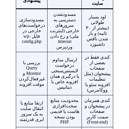
پیشنهادی
سایت
مسدودشدن
لود بسیار
دسترسی به
مسدودسازی
طولانی
سرورهای
درخواست‌های
(بیشتر از ۳۰
خارجی (اینترنت
خارجی در
ثانیه) و باز
ملی) و رخ دادن
فایل wp-
شدن ناقص
config.php
timeout
داشبورد
وردپرس
کندی فقط در
ارسال مداوم
بعضی از
بررسی با
درخواست
Query
صفحات
لایسنس‌سنجی
Monitor و
پیشخوان (مثل
یا درگیری همان
غیرفعال‌کردن
تنظیمات
افزونه خاص با
موقت افزونه
افزونه سئو یا
دیتابیس
ووکامرس)
کندی همزمان
محدودیت منابع
ارتقا منابع یا
در پیشخوان و
سخت‌افزاری
انتقال سایت
صفحات
هاست یا قدیمی
به یک سرور
سمت کاربر
بودن نسخه
ابری قدرتمند
PHP
(Front-end)