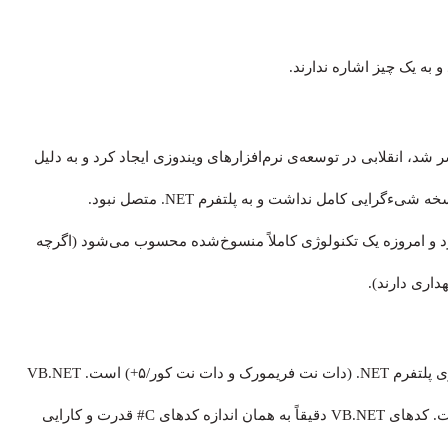
 به یک چیز اشاره ندارند.
 پدربزرگ خانواده است. VB6 که در سال ۱۹۹۸ منتشر شد، انقلابی در توسعه‌ی نرم‌افزارهای ویندوزی ایجاد کرد و به دلیل
سادگی فوق‌العاده‌اش، محبوبیت عظیمی کسب کرد. اما این نسخه شیءگرایی کامل نداشت و به پلتفرم NET. متصل نبود.
ا رسماً متوقف کرد و امروزه یک تکنولوژی کاملاً منسوخ‌شده محسوب می‌شود (اگرچه
داری دارند).
این نسخه‌ی مدرن، بازنویسی کامل ویژوال بیسیک برای اجرا روی پلتفرم NET. (دات نت فریمورک و دات نت کور/۵+) است. VB.NET
یک زبان کاملاً شیءگرا (OOP)، امن (Type-Safe) و قدرتمند است. کدهای VB.NET دقیقاً به همان اندازه کدهای C# قدرت و کارایی