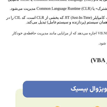
نقش CLR: این کد CIL توسط «محیط زمان اجرای مشترک» یا Common Language Runtime (CLR) مدیریت می‌شود.
کامپایل درجا (JIT): هنگامی که برنامه را اجرا می‌کنید، کامپایلر JIT (Just-In-Time) که بخشی از CLR است، کد CIL را در
همان سیستم (پردازنده و سیستم‌عامل) تبدیل می‌کند.
این فرایند (که شبیه به ماشین مجازی جاوا یا JVM است) به VB.NET اجازه می‌دهد که از مزایایی مانند مدیریت حافظه‌ی خودکار