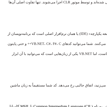
دارند؛ زیرا هر دو در نهایت به یک زبان میانی (IL) یکسان کامپایل شده‌اند و توسط موتور CLR اجرا می‌شوند. تنها تفاوت اصلی آن‌ها
ویژوال استودیو یک زبان برنامه‌نویسی نیست؛ بلکه «محیط توسعه یکپارچه» (IDE) یا همان نرم‌افزار اصلی است که برنامه‌نویسان از
آن برای نوشتن، دیباگ کردن و مدیریت پروژه‌های خود استفاده می‌کنند. شما می‌توانید کدهای VB.NET، C#، F#، C++ و حتی پایتون
را درون ویژوال استودیو بنویسید. ویژوال استودیو ابزار کار شماست، اما VB.NET یکی از زبان‌هایی است که می‌توانید با آن ابزار
ا کدی را در VB.NET می‌نویسید و دکمه‌ی «Build» را می‌زنید، اتفاق جالبی رخ می‌دهد. کد شما مستقیماً به زبان ماشین
کامپایل به CIL: ابتدا کد VB.NET شما به یک زبان میانی به نام Common Intermediate Language (CIL) یا MSIL کامپایل