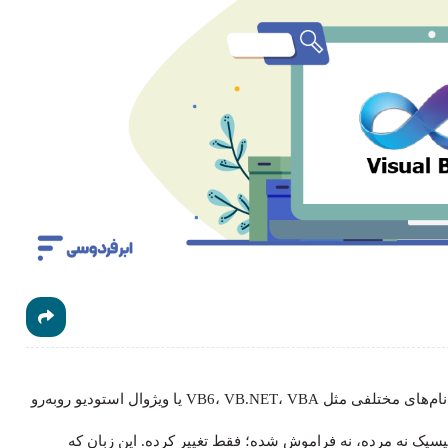
را جستجو کرده‌اید، احتمالاً با نام‌های مختلفی مثل VB6، VB.NET، VBA یا ویژوال استودیو روبه‌رو
یسیک نه مرده، نه فراموش شده؛ فقط تغییر کرده. این زبان که