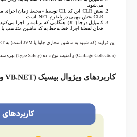
می‌شود.
CLR بخش مهمی در پلتفرم NET. است.
همان لحظهٔ اجرا، خط‌به‌خط به کد ماشین متناسب با 
(Garbage Collection) و امنیت نوع داده (Type Safety) بهره‌مند شود.
کاربردهای ویژوال بیسیک (VB.NET و VBA)