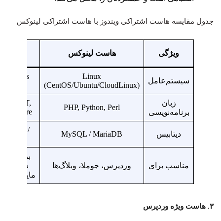
جدول مقایسه هاست اشتراکی ویندوز با هاست اشتراکی لینوکس
هاست
ویژگی
هاست لینوکس
ویندوز
Windows
Linux
سیستم‌عامل
Server
(CentOS/Ubuntu/CloudLinux)
زبان
ASP.NET,
PHP, Python, Perl
.NET Core
برنامه‌نویسی
MSSQL /
دیتابیس
MySQL / MariaDB
Access
برنامه‌های
مناسب برای
وردپرس، جوملا، وبلاگ‌ها
سازمانی
مایکروساف
۳. هاست ویژه وردپرس