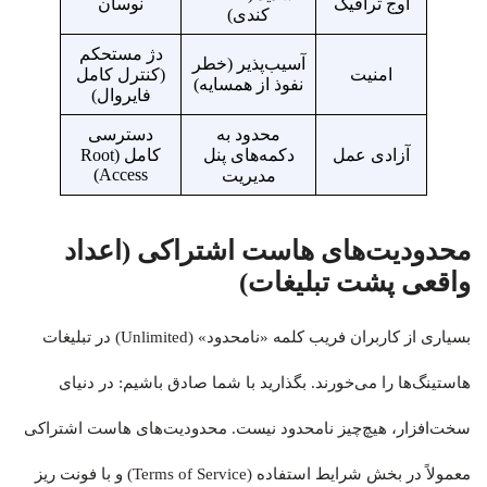
اوج ترافیک
نوسان
کندی)
دژ مستحکم
آسیب‌پذیر (خطر
امنیت
(کنترل کامل
نفوذ از همسایه)
فایروال)
محدود به
دسترسی
آزادی عمل
دکمه‌های پنل
کامل (Root
Access)
مدیریت
محدودیت‌های هاست اشتراکی (اعداد
واقعی پشت تبلیغات)
بسیاری از کاربران فریب کلمه «نامحدود» (Unlimited) در تبلیغات
هاستینگ‌ها را می‌خورند. بگذارید با شما صادق باشیم: در دنیای
سخت‌افزار، هیچ‌چیز نامحدود نیست. محدودیت‌های هاست اشتراکی
معمولاً در بخش شرایط استفاده (Terms of Service) و با فونت ریز