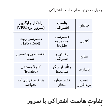
جدول محدودیت‌های هاست اشتراکی
هاست
راهکار جایگزین
چالش
اشتراکی
(سرور ابری/VPS)
دسترسی
دسترسی روت
کنترل
محدود به
(Root) کامل
فایل‌ها
رقابتی و
اختصاصی و تضمین
منابع
اشتراکی
شده
متأثر از دیگر
کاملاً مستقل
پایداری
(Isolated)
سایت‌ها
نصب
فقط موارد
هر نرم‌افزاری که
نرم‌افزار
مجاز
بخواهید
تفاوت هاست اشتراکی با سرور