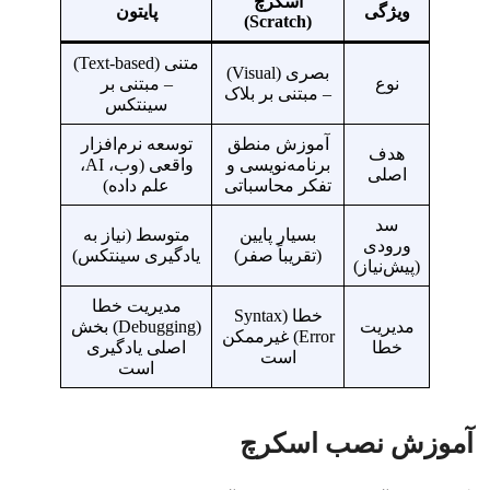
اسکرچ
ویژگی
پایتون
(Scratch)
متنی (Text-based)
بصری (Visual)
نوع
– مبتنی بر
– مبتنی بر بلاک
سینتکس
آموزش منطق
توسعه نرم‌افزار
هدف
برنامه‌نویسی و
واقعی (وب، AI،
اصلی
تفکر محاسباتی
علم داده)
سد
بسیار پایین
متوسط (نیاز به
ورودی
(تقریباً صفر)
یادگیری سینتکس)
(پیش‌نیاز)
مدیریت خطا
خطا (Syntax
مدیریت
(Debugging) بخش
Error) غیرممکن
خطا
اصلی یادگیری
است
است
آموزش نصب اسکرچ