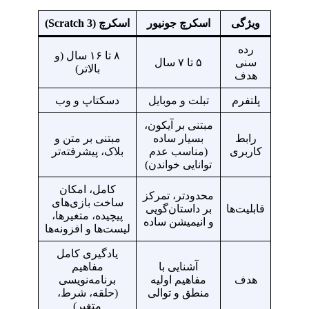
ویژگی
اسکرچ جونیور
اسکرچ (Scratch 3)
رده
۸ تا ۱۶ سال (و
سنی
۵ تا ۷ سال
بالاتر)
هدف
پلتفرم
تبلت و موبایل
دسکتاپ و وب
مبتنی بر آیکون،
رابط
بسیار ساده
مبتنی بر متن و
کاربری
(مناسب عدم
بلاک، پیشرفته‌تر
توانایی خواندن)
کامل، امکان
محدودتر، تمرکز
ساخت بازی‌های
قابلیت‌ها
بر داستان‌گویی
پیچیده، متغیرها،
و انیمیشن ساده
لیست‌ها و افزونه‌ها
یادگیری کامل
آشنایی با
مفاهیم
هدف
مفاهیم اولیه
برنامه‌نویسی
منطق و توالی
(حلقه، شرط،
متغیر)