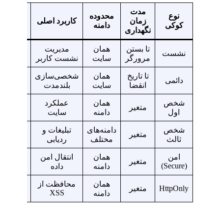
مدت
نوع
محدوده
زمان
کاربرد اصلی
امنیت
کوکی
دامنه
نگهداری
تا بستن
همان
مدیریت
نشست
بالا
مرورگر
سایت
نشست کاربر
تا تاریخ
همان
شخصی‌سازی
دائمی
متوسط
انقضا
سایت
بلندمدت
شخص
همان
عملکرد
متغیر
بالا
اول
دامنه
سایت
شخص
دامنه‌های
تبلیغات و
متغیر
پایین
ثالث
مختلف
ردیابی
امن
همان
انتقال امن
خیلی
متغیر
(Secure)
دامنه
داده
بالا
همان
محافظت از
خیلی
HttpOnly
متغیر
XSS
دامنه
بالا