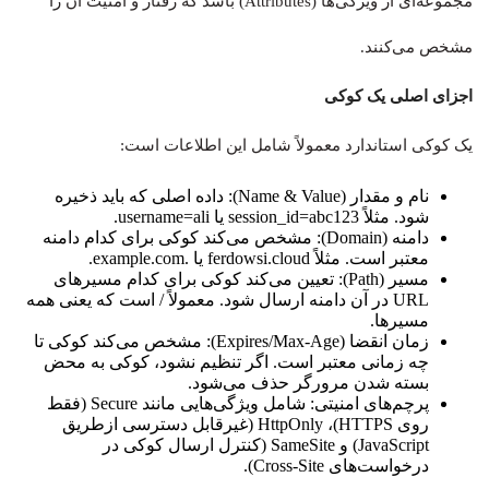
مجموعه‌ای از ویژگی‌ها (Attributes) باشد که رفتار و امنیت آن را
مشخص می‌کنند.
اجزای اصلی یک کوکی
یک کوکی استاندارد معمولاً شامل این اطلاعات است:
نام و مقدار (Name & Value): داده اصلی که باید ذخیره
شود. مثلاً session_id=abc123 یا username=ali.
دامنه (Domain): مشخص می‌کند کوکی برای کدام دامنه
معتبر است. مثلاً ferdowsi.cloud یا .example.com.
مسیر (Path): تعیین می‌کند کوکی برای کدام مسیرهای
URL در آن دامنه ارسال شود. معمولاً / است که یعنی همه
مسیرها.
زمان انقضا (Expires/Max-Age): مشخص می‌کند کوکی تا
چه زمانی معتبر است. اگر تنظیم نشود، کوکی به محض
بسته شدن مرورگر حذف می‌شود.
پرچم‌های امنیتی: شامل ویژگی‌هایی مانند Secure (فقط
روی HTTPS)، HttpOnly (غیرقابل دسترسی ازطریق
JavaScript) و SameSite (کنترل ارسال کوکی در
درخواست‌های Cross-Site).