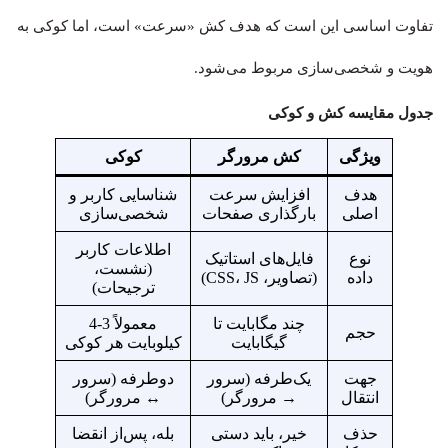
تفاوت اساسی این است که هدف کش «سرعت» است، اما کوکی به
هویت و شخصی‌سازی مربوط می‌شود.
جدول مقایسه کش و کوکی
ویژگی
کش مرورگر
کوکی
هدف
افزایش سرعت
شناسایی کاربر و
اصلی
بارگذاری صفحات
شخصی‌سازی
اطلاعات کاربر
نوع
فایل‌های استاتیک
(نشست،
داده
(تصاویر، CSS، JS)
ترجیحات)
چند مگابایت تا
معمولاً 3-4
حجم
گیگابایت
کیلوبایت هر کوکی
جهت
یک‌طرفه (سرور
دو‌طرفه (سرور
انتقال
→ مرورگر)
↔ مرورگر)
حذف
خیر، باید دستی
بله، پس‌از انقضا