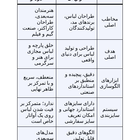
هنرمندان
طراحان لباس،
سه‌بعدی،
مخاطب
برندهای مد،
طراحان
اصلی
تولیدکنندگان
کاراکتر، صنعت
گیم و فیلم
خلق پارچه و
طراحی و تولید
هدف
لباس مجازی
لباس برای دنیای
اصلی
برای هنر و
واقعی
سرگرمی
دقیق، پیچیده و
منعطف، سریع
ابزارهای
منطبق بر
و با تمرکز بر
الگوسازی
استانداردهای
ظاهر نهایی
صنعتی
دارای سایزهای
ندارد؛ متمرکز بر
سیستم
استاندارد جهانی و
فیت شدن لباس
سایزبندی
امکان تعریف
روی یک آواتار
سایز سفارشی
خاص است
الگوهای دقیق
مدل‌های
قابل تولید،
سه‌بعدی