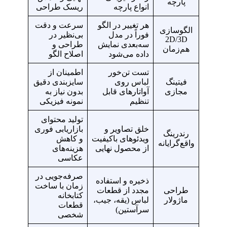
پارچه
انواع پارچه
ریسک طراحی
هر تغییر در الگو
سرعت و دقت
الگوسازی
فوراً در مدل
بی‌نظیر در
2D/3D
سه‌بعدی نمایش
طراحی و
هم‌زمان
داده می‌شود
اصلاح الگو
تست تن‌خور
اطمینان از
فیتینگ
لباس روی
سایزبندی دقیق
مجازی
آواتارهای قابل
بدون نیاز به
تنظیم
نمونه فیزیکی
تولید محتوای
خلق تصاویر و
بازاریابی فوری
رندرینگ
ویدئوهای باکیفیت
و کاهش
واقع‌گرایانه
از محصول نهایی
هزینه‌های
عکاسی
صرفه‌جویی در
ذخیره و استفاده
زمان با ساخت
طراحی
مجدد از قطعات
کتابخانه
ماژولار
لباس (یقه، جیب،
قطعات
سرآستین)
شخصی