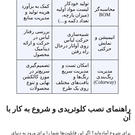
تولید خودکار
کمک به برآورد
محاسبه‌گر
لیست مواد اولیه
هزینه تولید و
BOM
(میزان پارچه،
مدیریت منابع
تعداد دکمه و…)
بررسی رفتار
شبیه‌سازی
انیمیشن و
لباس در
حرکت لباس
نمایش
حرکت و ارائه
روی آواتار درحال
حرکتی
دینامیک
راه رفتن
محصول
امکان تست و
تصمیم‌گیری
مدیریت
مدیریت سریع
سریع‌تر در
رنگ‌بندی
رنگ‌ها و
موردِ کالکشن
(Colorway)
بافت‌های مختلف
نهایی و تنوع
روی یک طرح
محصولات
راهنمای نصب کلوتریدی و شروع به کار با
آن
برای شروع آماده‌اید؟ اگر این قابلیت‌ها شما را برای ورود به دنیای