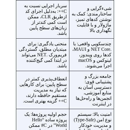
سربار اجرایی نسبت به
شیءگرایی و
C++: به‌دلیل اجرای کد
ساختارمندی: کمک به
ازطریق CLR، ممکن
نوشتن کدهای تمیز،
است کمی کندتر از
ماژولار و با قابلیت
زبان‌های سطح پایین
نگهداری بالا
باشد.
چندسکویی واقعی: با
منحنی یادگیری: برای
.NET Core و MAUI،
مبتدیان مطلق، گستردگی
کدها روی ویندوز،
فریم‌ورک .NET می‌تواند
لینوکس و macOS
در ابتدا کمی گیج‌کننده
اجرا می‌شوند.
باشد.
جامعه بزرگ و
انعطاف‌پذیری کمتر در
پشتیبانی قوی:
سطح پایین: برای کارهایی
دسترسی آسان به
که نیاز به مدیریت
منابع آموزشی،
مستقیم حافظه دارند،
انجمن‌ها و راه‌حل‌ها
C++ گزینه بهتری است.
در اینترنت
امنیت بالا: سیستم
حجم اولیه پروژه‌ها: یک
نوع امن (Type-Safe)
پروژه ساده “Hello
و مدیریت خودکار
World” در C# ممکن