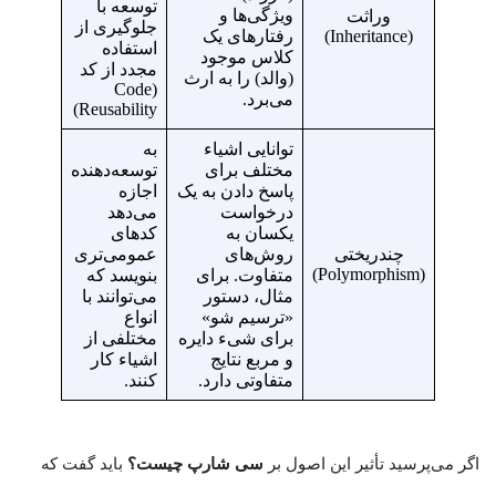
توسعه با
ویژگی‌ها و
وراثت
جلوگیری از
(Inheritance)
رفتارهای یک
استفاده
کلاس موجود
مجدد از کد
(والد) را به ارث
(Code
می‌برد.
Reusability)
توانایی اشیاء
به
مختلف برای
توسعه‌دهنده
پاسخ دادن به یک
اجازه
درخواست
می‌دهد
یکسان به
کدهای
چندریختی
روش‌های
عمومی‌تری
(Polymorphism)
متفاوت. برای
بنویسد که
مثال، دستور
می‌توانند با
«ترسیم شو»
انواع
برای شیء دایره
مختلفی از
و مربع نتایج
اشیاء کار
متفاوتی دارد.
کنند.
اگر می‌پرسید تأثیر این اصول بر
سی شارپ چیست؟
باید گفت که