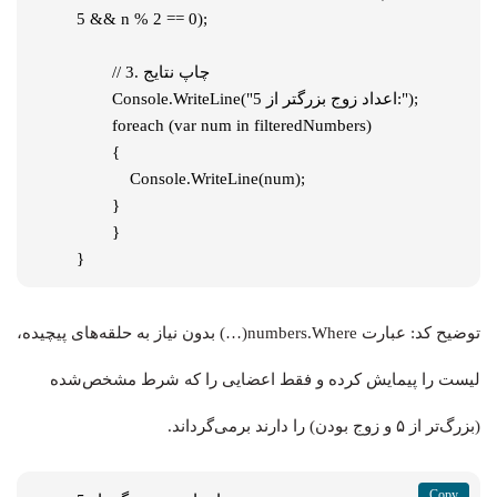
5 && n % 2 == 0);

    	// 3. چاپ نتایج

        Console.WriteLine("اعداد زوج بزرگتر از 5:");

    	foreach (var num in filteredNumbers)

    	{

            Console.WriteLine(num);

    	}

	}

}
توضیح کد: عبارت numbers.Where(…) بدون نیاز به حلقه‌های پیچیده،
لیست را پیمایش کرده و فقط اعضایی را که شرط مشخص‌شده
(بزرگ‌تر از ۵ و زوج بودن) را دارند برمی‌گرداند.